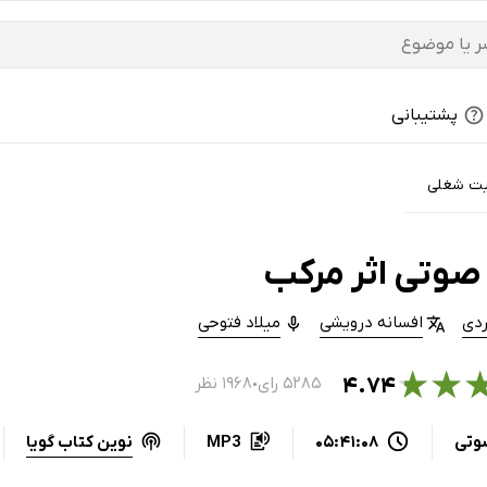
پشتیبانی
ت شغلی
صوتی اثر مرکب
ردی
افسانه درویشی
میلاد فتوحی
★
★
۴.۷۴
۵۲۸۵ رای
۱۹۶۸ نظر
●
نوین کتاب گویا
وتی
05:41:08
MP3