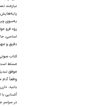
نیازمند تصم
پایه‌هایش 
به‌سوی چیز
زود فرو خو
اساسی، حاصل
دقیق و مه
کتاب صوتی 
مسلط است. 
موفق تبدیل 
واقعاً آدم
یابید. دار
آشنایی با ا
در سراسر جه