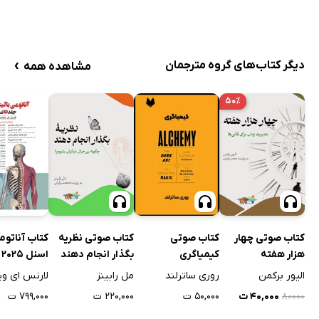
›
دیگر کتاب‌های گروه مترجمان
مشاهده همه
۵۰٪
کتاب صوتی چهار
کتاب صوتی
کتاب صوتی نظریه
کتاب آناتوم
هزار هفته
کیمیاگری
بگذار انجام دهند
ا
اول
الیور برکمن
روری ساترلند
مل رابینز
لارنس ای و
۴۰,۰۰۰ ت
۵۰,۰۰۰ ت
۲۲۰,۰۰۰ ت
۷۹۹,۰۰۰ ت
۸۰۰۰۰