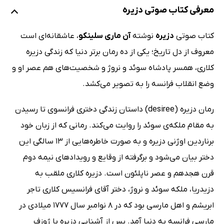
معرفی کتاب صوتی دزیره
کتاب صوتی
دزیره
نوشته
آن ماری سلینکو
، عاشقانه‌ای است
معروف از دل تاریخ؛ یکی از ده رمان برتر دنیا که زندگی دزیره
کلاری، همسر پادشاه سوئد و نروژ و شخصیت‌های هم‌ عصر او و
وضع انقلاب فرانسه را به تصویر می‌کشد.
رمان دزیره (desiree) داستان زندگی دختری فرانسوی تا رسیدن
به مقام ملکه‌ی سوئد را روایت می‌کند. رمانی که از زبان خود
برناردین اوژنی دزیره و به صورت خاطره‌هایی از 13 سالگی این
دختر بیان می‌شود و برگرفته از وقایع و رویدادهای نیمه دوم
قرن هجدهم و عصر ناپلئون است. دزیره کلاری ملقب به
دزیدریا، ملکه سوئد و نروژ، دختر آقای فرانسیس کلاری تاجر
ابریشم و اهل مارسی بود که در 8 نوامبر سال 1777 میلادی در
مارسی فرانسه به دنیا آمد. پس از آشنایی دزیره با ژوزف