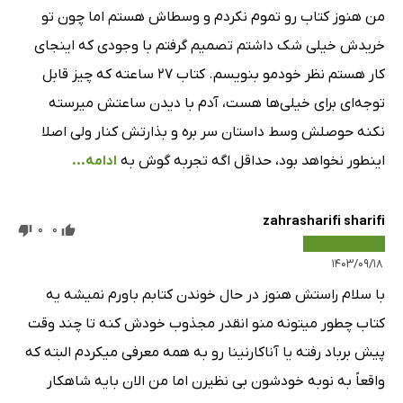
من هنوز کتاب رو تموم نکردم و وسطاش هستم اما چون تو
فصل سوم - بخش سی‌ام - قسمت اول
23 دقیقه
خریدش خیلی شک داشتم تصمیم گرفتم با وجودی که اینجای
فصل سوم - بخش سی‌ام - قسمت دوم
25 دقیقه
کار هستم نظر خودمو بنویسم. کتاب ۲۷ ساعته که چیز قابل
فصل چهارم: ملکه‌ی سوئد - بخش اول
18 دقیقه
توجه‌ای برای خیلی‌ها هست، آدم با دیدن ساعتش میرسته
نکنه حوصلش وسط داستان سر بره و بذارتش کنار ولی اصلا
فصل چهارم - بخش دوم
6 دقیقه
اینطور نخواهد بود، حداقل اگه تجربه گوش به
ادامه...
فصل چهارم - بخش سوم
25 دقیقه
فصل چهارم - بخش چهارم
13 دقیقه
zahrasharifi sharifi
0
0
فصل چهارم - بخش پنجم
14 دقیقه
۱۴۰۳/۰۹/۱۸
فصل چهارم - بخش ششم
13 دقیقه
با سلام راستش هنوز در حال خوندن کتابم باورم نمیشه یه
فصل چهارم - بخش هفتم
20 دقیقه
کتاب چطور میتونه منو انقدر مجذوب خودش کنه تا چند وقت
پیش برباد رفته یا آناکارنینا رو به همه معرفی میکردم البته که
فصل چهارم - بخش هشتم
22 دقیقه
واقعاً به نوبه خودشون بی نظیرن اما من الان بایه شاهکار