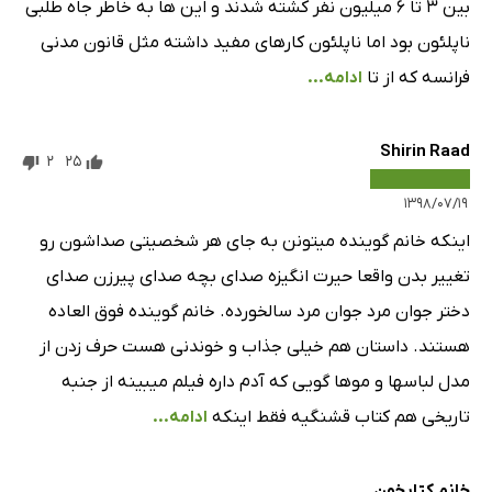
بین ۳ تا ۶ میلیون نفر کشته شدند و این ها به خاطر جاه طلبی
ناپلئون بود اما ناپلئون کارهای مفید داشته مثل قانون مدنی
فرانسه که از تا
ادامه...
Shirin Raad
2
25
۱۳۹۸/۰۷/۱۹
اینکه خانم گوینده میتونن به جای هر شخصیتی صداشون رو
تغییر بدن واقعا حیرت انگیزه صدای بچه صدای پیرزن صدای
دختر جوان مرد جوان مرد سالخورده. خانم گوینده فوق العاده
هستند. داستان هم خیلی جذاب و خوندنی هست حرف زدن از
مدل لباسها و موها گویی که آدم داره فیلم میبینه از جنبه
تاریخی هم کتاب قشنگیه فقط اینکه
ادامه...
خانم کتابخون