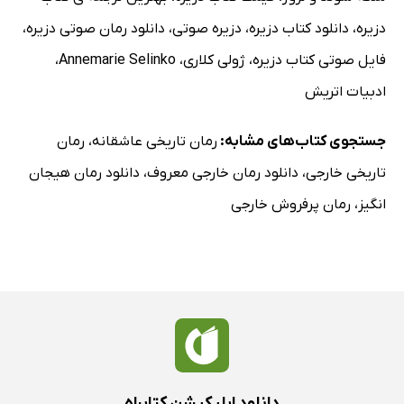
دزیره
،
دانلود کتاب دزیره
،
دزیره صوتی
،
دانلود رمان صوتی دزیره
،
فایل صوتی کتاب دزیره
،
ژولی کلاری
،
Annemarie Selinko
،
ادبیات اتریش
جستجوی کتاب‌های مشابه:
رمان تاریخی عاشقانه
،
رمان
تاریخی خارجی
،
دانلود رمان خارجی معروف
،
دانلود رمان هیجان
انگیز
،
رمان پرفروش خارجی
دانلود اپلیکیشن کتابراه