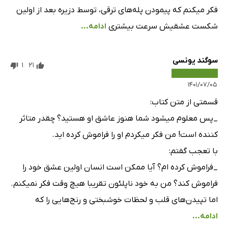
فکر میکنم که پیمودن پله‌های ترقی، توسط دزیره بعد از اولین
فصل سوم - بخش دوازدهم
27 دقیقه
شکست عشقیش سرعت بیشتری
ادامه...
فصل سوم - بخش سیزدهم
11 دقیقه
سوگند یونسی
فصل سوم - بخش چهاردهم
18 دقیقه
1
21
فصل سوم - بخش پانزدهم
19 دقیقه
۱۴۰۱/۰۷/۰۵
قسمتی از متن کتاب:
فصل سوم - بخش شانزدهم
10 دقیقه
_پس معلوم میشود شما هنوز عاشق او هستید؟ چقدر متاثر
فصل سوم - بخش هفدهم
28 دقیقه
کننده است! من فکر میکردم او را فراموش کرده اید.
فصل سوم - بخش هجدهم
10 دقیقه
با تعجب گفتم:
_فراموش کرده ام؟ آیا ممکن است انسان اولین عشق خود را
فصل سوم - بخش نوزدهم
22 دقیقه
فراموش کند؟ من به خود ناپلئون تقریبا هیچ وقت فکر نمیکنم.
فصل سوم - بخش بیستم
3 دقیقه
اما تپیدن‌های قلب و لحظات خوشبختی و رنج‌هایی را که
فصل سوم - بخش بیست و یکم - قسمت اول
22 دقیقه
ادامه...