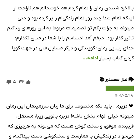
فصل سوم - بخش اول - قسمت سوم
25 دقیقه
بالاخره شنیدن رمان را تمام کردم هم خوشحالم هم ناراحت از
اینکه تمام شد! چند روز تمام زندگی‌ام را پر کرده بود و حتی
فصل سوم - بخش دوم
9 دقیقه
میتونم به جرات بگم تو تصمیمات مربوط به این روزهای زندگیم
فصل سوم - بخش سوم
14 دقیقه
تاثیر گذار بود. حیفم آمد احساسم را با شما در میان نگذارم؛
فصل سوم - بخش چهارم
10 دقیقه
جدای زیبایی رمان؛ گویندگی و دیگر مسایل فنی در جهت گویا
کردن کتاب بسیار
ادامه...
فصل سوم - بخش پنجم
30 دقیقه
فصل سوم - بخش ششم
19 دقیقه
📚الناز محمدی📚
5
34
فصل سوم - بخش هفتم
26 دقیقه
۱۴۰۱/۰۵/۲۸
فصل سوم - بخش هشتم
10 دقیقه
🍁 دزیره… باید بگم مخصوصا برای ما زنان سرزمینمان این رمان
فصل سوم - بخش نهم
20 دقیقه
میتونه خیلی الهام بخش باشه! دزیره بانویی زیبا، مستقل،
فصل سوم - بخش دهم
13 دقیقه
فریبنده، موفق، و سخت کوش هست که می‌تونه به هرچیزی که
می‌خواد در زندگیش با ممارست و سختکوشی دست پیداکنه، و
فصل سوم - بخش یازدهم
21 دقیقه