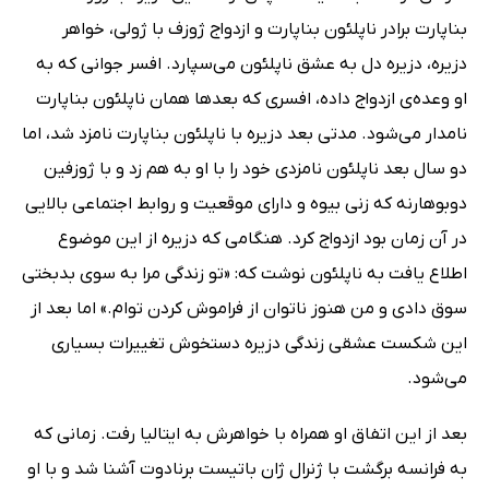
بناپارت برادر ناپلئون بناپارت و ازدواج ژوزف با ژولی، خواهر
دزیره، دزیره دل به عشق ناپلئون می‌سپارد. افسر جوانی که به
او وعده‌ی ازدواج داده، افسری که بعدها همان ناپلئون بناپارت
نامدار می‌شود. مدتی بعد دزیره با ناپلئون بناپارت نامزد شد، اما
دو سال بعد ناپلئون نامزدی خود را با او به هم زد و با ژوزفین
دوبوهارنه که زنی بیوه و دارای موقعیت و روابط اجتماعی بالایی
در آن زمان بود ازدواج کرد. هنگامی که دزیره از این موضوع
اطلاع یافت به ناپلئون نوشت که: «تو زندگی مرا به سوی بدبختی
سوق دادی و من هنوز ناتوان از فراموش کردن توام.» اما بعد از
این شکست عشقی زندگی دزیره دستخوش تغییرات بسیاری
می‌شود.
بعد از این اتفاق او همراه با خواهرش به ایتالیا رفت. زمانی که
به فرانسه برگشت با ژنرال ژان باتیست برنادوت آشنا شد و با او