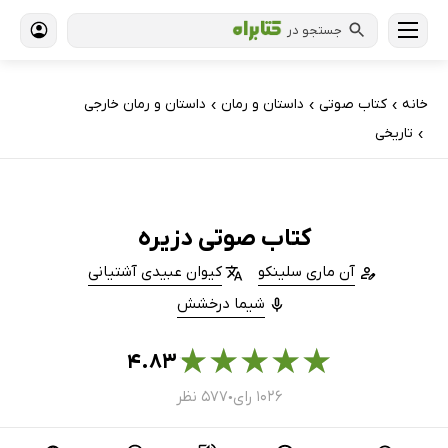
جستجو در
خانه
کتاب‌ صوتی
داستان و رمان
داستان و رمان خارجی
›
›
›
تاریخی
›
کتاب صوتی دزیره
آن ماری سلینکو
کیوان عبیدی آشتیانی
شیما درخشش
★
★
★
★
★
۴.۸۳
۱۰۲۶ رای
۵۷۷ نظر
●