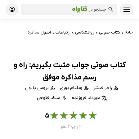
جستجو در
خانه
کتاب‌ صوتی
روانشناسی
ارتباطات
اصول مذاکره
›
›
›
›
کتاب صوتی جواب مثبت بگیریم: راه و
رسم مذاکره موفق
راجر فیشر
ویلیام یوری
بروس پاتون
مهرداد فروزنده
میلاد فتوحی
★
★
★
★
★
۵
۳ رای
۲ نظر
●