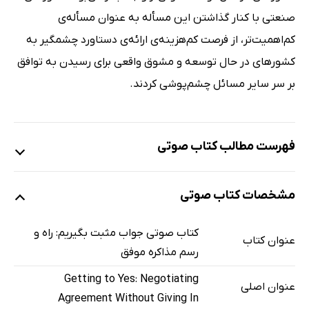
صنعتی با کنار گذاشتن این مسأله به عنوان مسأله‌ی
کم‌اهمیت‌تر، از فرصت کم‌هزینه‌ی ارائه‌ی دستاورد چشمگیر به
کشورهای در حال توسعه و مشوق واقعی برای رسیدن به توافق
بر سر سایر مسائل چشم‌پوشی کردند.
فهرست مطالب کتاب صوتی
نمونه
مشخصات کتاب صوتی
معرفی ـ پیشگفتار مترجم ـ پیشگفتار نویسندگان
8 دقیقه
کتاب صوتی جواب مثبت بگیریم: راه و
عنوان کتاب
رسم مذاکره موفق
بخش اول: مسئله ـ فصل اول: بر سر مواضع چانه نزنید
34 دقیقه
Getting to Yes: Negotiating
عنوان اصلی
بخش دوم: روش مذاکره‌ی اصولی ـ فصل دوم: بین افراد و مسئله ت
34 دقیقه
Agreement Without Giving In