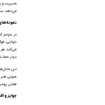
مدیریت و ره
می‌دهد؛ سر
نمونه‌های 
در سراسر کت
ناوالنی، فو
می‌کند: هر
دچار خطا ش
این مثال‌ها
صوتی هنر م
همان روحیه
جوایز و اف