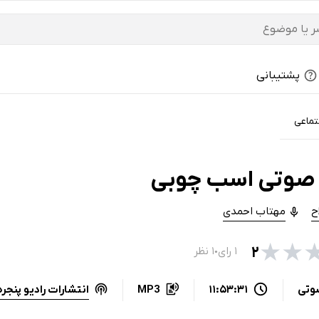
پشتیبانی
تماعی
صوتی اسب چوبی
ح
مهتاب احمدی
★
★
۲
۱ رای
۱ نظر
●
انتشارات رادیو پنجره
وتی
11:53:31
MP3