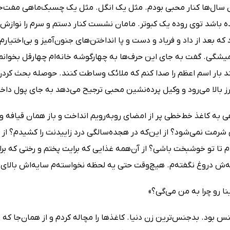
 سال‌ها کنار محبى بودم. مثل یک انگل. مثل یک چسبک‌ماهى مفت‌
ه باشد توى روده یک کبوتر. مامان نشست کنار دستم و سرم را نوازش ک
 که بعد از داد و فریاد و دست و پا انداختن‌هاى جنون‌آمیز و بى‌اختیارم
شگى. گفت به جاى این حرف‌ها به چهارگوشه خانه‌ام چهارقل بخوانم. ب
ند بار اسم اعظم را صدا کنم که ملائک وساطت کنند. حوصله بحث کردن 
ز بالا مى‌رود و وکیل پرده‌نشین محبى ترجیح مى‌دهد به جاى پول داخلى
ى به کاغذ خط‌خطى پر از امضاى روبه‌رویم انداخت و باز همان قیافه 
شرمت نمى‌شود؟ از این‌که در هجده‌سالگى درد زاییدنت را کشیدم؟ از ا
دم تا تو خوشبخت باشى؟ از آن‌همه غذایى که برایت پختم و رختى که ب
ش دروغ نگفته‌م. هیچ‌وقت حتى یه لحظه نخواسته‌م سایه‌اش بالاى سرم
نا رو چرا به من مى‌گى؟»
 بود. بدجنس‌ترین زن دنیا. کاغذها را مچاله کردم و از همان‌جا که ب