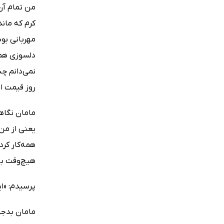
من تمام آن
کرم که ماند
مهربانى بود
دلسوزى همی
نمى‌دانم چ
روز قیمت ار
مامان نگاه
یعنى از من 
همه‌کار کر
هیچ‌وقت به‌
پرسیدم: «ای
مامان بدجنس