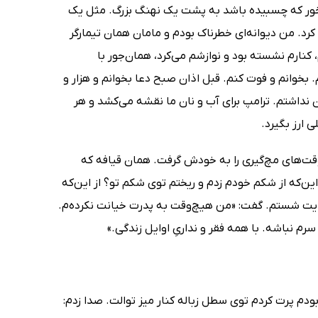
خور که چسبیده باشد به پشت یک نهنگ بزرگ. مثل یک
رد. من دیوانه‌اى خطرناک بودم و مامان همان تیمارگر
، کنارم نشسته بود و نوازشم مى‌کرد، همان‌جور با
خوانم و فوت کنم. قبل اذان صبح دعا بخوانم و هزار و
نداشتم. ترامپ براى آب و نان ما نقشه مى‌کشد و هر
 ارز بگیرد.
وقت‌هاى مچ‌گیرى را به خودش گرفت. همان قیافه که
ین‌که از شکم خودم زدم و ریختم توى شکم تو؟ از این‌که
رایت شستم. گفت: «من هیچ‌وقت به پدرت خیانت نکرده‌م.
 نباشه. با همه فقر و ندارىِ اوایل زندگى.»
ودم پرت کردم توى سطل زباله کنار میز توالت. صدا زدم: