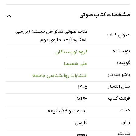
نمونه
مشخصات کتاب صوتی
معرفی و مقدمه
3 دقیقه
کتاب صوتی تفکر حل مسئله (بررسی
عنوان کتاب
راهکارها) - شماره‌ی دوم
کتابماه صوتی تفکر حل مسئله (بررسی راهکارها) - شماره‌ی دوم
112 دقیقه
نویسنده
گروه نویسندگان
گوینده
علی شمیسا
ناشر صوتی
انتشارات روانشناسی جامعه
سال انتشار
۱۴۰۵
فرمت کتاب
MP3
مدت
۱ ساعت و ۵۴ دقیقه
زبان
فارسی
شابک
00000