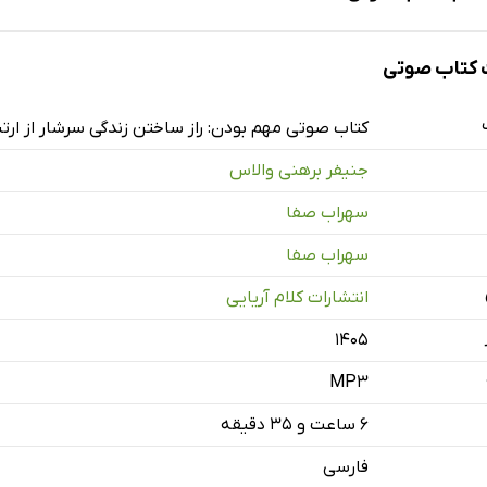
کتاب صوتی
دداشت نویسنده و مقدمه
کتاب صوتی مهم بودن: راز ساختن زندگی سرشار از ارت
جنیفر برهنی والاس
 تأثیری که می‌گذاری ارتباط برقرار کن
سهراب صفا
نگینی از نوع خوب
سهراب صفا
بیش از حد اهمیت دادن
انتشارات کلام آریایی
همه به یک «حامی کنار رینگ» نیاز دارند
۱۴۰۵
 همنوا شدن
MP3
معمار باشید
۶ ساعت و ۳۵ دقیقه
درت ما مهم هستیم
فارسی