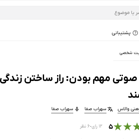
پشتیبانی
یت شخصی
وتی مهم بودن: راز ساختن زندگی س
ند
هنی والاس
سهراب صفا
سهراب صفا
★
★
۵
۱۲ رای
۶ نظر
●