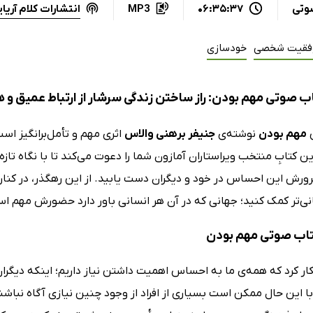
انتشارات کلام آریا
وتی
06:35:37
MP3
فقیت شخصی
خودسازی
ب صوتی مهم بودن: راز ساختن زندگی سرشار از ارتباط عمیق و 
ی
مهم بودن
نوشته‌ی
جنیفر برهنی والاس
اثری مهم و تأمل‌برانگیز اس
این کتابِ منتخب ویراستاران آمازون شما را دعوت می‌کند تا با نگاه ت
رورش این احساس در خود و دیگران دست یابید. از این رهگذر، در کنار 
نی‌تر کمک کنید؛ جهانی که در آن هر انسانی باور دارد حضورش مهم ا
کتاب صوتی مهم بودن
ار کرد که همه‌ی ما به احساس اهمیت داشتن نیاز داریم؛ اینکه دیگران ما