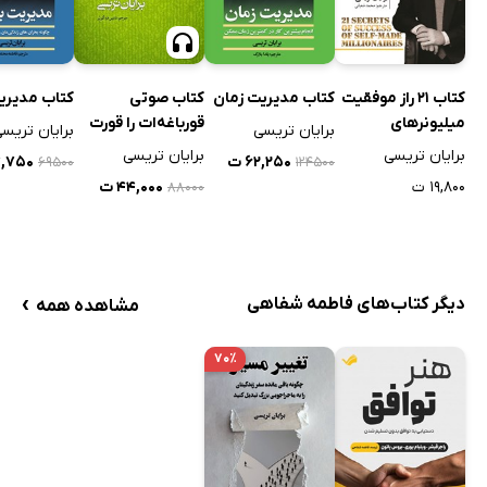
کتاب 21 راز موفقیت
کتاب مدیریت زمان
کتاب صوتی
کتاب مدیری
میلیونرهای
قورباغه‌ات را قورت
برایان تریسی
برایان تریس
خودساخته
بده
برایان تریسی
برایان تریسی
۶۲,۲۵۰ ت
۳۴,۷۵۰
۶۹۵۰۰
۱۲۴۵۰۰
۱۹,۸۰۰ ت
۴۴,۰۰۰ ت
۸۸۰۰۰
›
دیگر کتاب‌های فاطمه شفاهی
مشاهده همه
۷۰٪