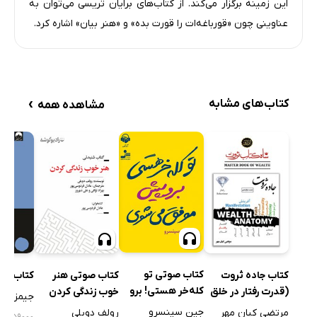
این زمینه برگزار می‌کند. از کتاب‌های برایان تریسی می‌توان به
عناوینی چون «قورباغه‌ات را قورت بده» و «هنر بیان» اشاره کرد.
›
کتاب‌های مشابه
مشاهده همه
کتاب صوتی تو
کتاب جاده ثروت
کتاب صوتی هنر
کتاب ذه
کله‌خر هستی! برو
(قدرت رفتار در خلق
خوب زندگی کردن
جیمز کلی
پیش، موفق
ثروت)
جین سینسرو
مرتضی کیان مهر
رولف دوبلی