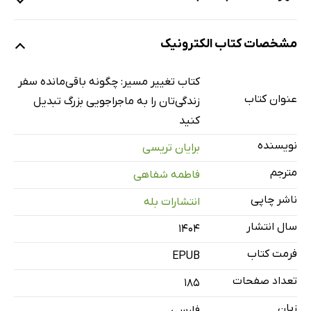
پیشگفتار
مشخصات کتاب الکترونیک
مقدمه
فصل اول: شما فوق‌العاده‌اید!
کتاب تغییر مسیر: چگونه باقی‌مانده سفر
فصل دوم: شما کیستید؟
عنوان کتاب
زندگی‌تان را به ماجراجویی بزرگ تبدیل
فصل سوم: چه چیزی می‌خواهید؟
کنید
فصل چهارم: چه چیزی برای شما از همه مهم‌تر است؟
نویسنده
برایان تریسی
فصل پنجم: چگونه شغل ایده‌آل خود را پیدا کنید
مترجم
فاطمه شفاهی
فصل ششم: چگونه مسیر موفقیت را هموار کنیم؟
ناشر چاپی
انتشارات بله
فصل هفتم: چگونه می‌توانید بالاترین بازده را داشته باشید؟
سال انتشار
۱۴۰۴
فرمت کتاب
EPUB
تعداد صفحات
185
زبان
فارسی