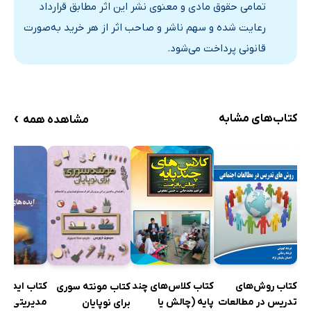
نظام‌های آموزشی جهانی در یک نقطه تقاطع
تمامی حقوق مادی و معنوی نشر این اثر مطابق قرارداد
ظرفیت هوش مصنوعی در توانمندسازی آموزش نسل 4
رعایت شده و سهم ناشر و صاحب اثر از هر خرید به‌صورت
نمونه‌های نوظهور از اینکه چگونه هوش مصنوعی در حال
قانونی پرداخت می‌شود.
پیشبرد آموزش نسل 4 است
نتیجه‌گیری
خلاصه این سند
›
کتاب‌های مشابه
مشاهده همه
کتاب روش‌های
کتاب کلاس‌های چند
کتاب ایده ه
کتاب مونته سوری
تدریس در مطالعات
پایه (چالش یا
مدیریتی
برای نوپایان