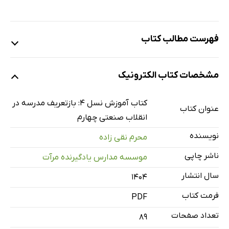
فهرست مطالب کتاب
مقدمه ناشر
مشخصات کتاب الکترونیک
پیشگفتار
فصل 1: شتاب‌دهی به آموزش نسل 4
کتاب آموزش نسل 4: بازتعریف مدرسه در
عنوان کتاب
شتاب‌دهی به آموزش نسل 4 در یک نگاه
انقلاب صنعتی چهارم
چکیده مدیریتی
نویسنده
محرم نقی زاده
مقدمه
ناشر چاپی
موسسه مدارس یادگیرنده مرآت
بازده اقتصادی آموزش: اندازه جایزه
سال انتشار
۱۴۰۴
آموزش مختل شده: نابرابری آموزشی، فناوری و بحران کووید 19
فرمت کتاب
سرمایه‌گذاری در آموزش نسل 4: حوزه‌های کل
PDF
فراخوان به اقدام
تعداد صفحات
89