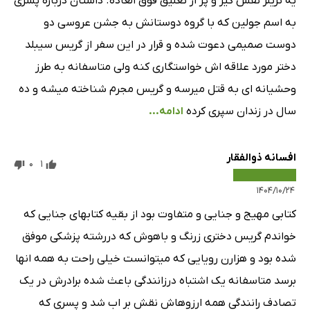
یه تریلر نفس گیر و پر از تعلیق فوق العاده. داستان درباره پسری
به اسم جولین که با گروه دوستانش به جشن عروسی دو
دوست صمیمی دعوت شده و قرار در این سفر از گریس سیبلد
دختر مورد علاقه اش خواستگاری کنه ولی متاسفانه به طرز
وحشیانه ای به قتل میرسه و گریس مجرم شناخته میشه و ده
سال در زندان سپری کرده
ادامه...
افسانه ذوالفقار
0
1
۱۴۰۴/۱۰/۲۴
کتابی مهیج و جنایی و متفاوت بود از بقیه کتابهای جنایی که
خواندم گریس دختری زرنگ و باهوش که دررشته پزشکی موفق
شده بود و هزارن رویایی که میتوانست خیلی راحت به همه انها
برسد متاسفانه یک اشتباه درزانندگی باعث شده برادرش در یک
تصادف رانندگی همه ارزوهاش نقش بر اب شد و پسری که