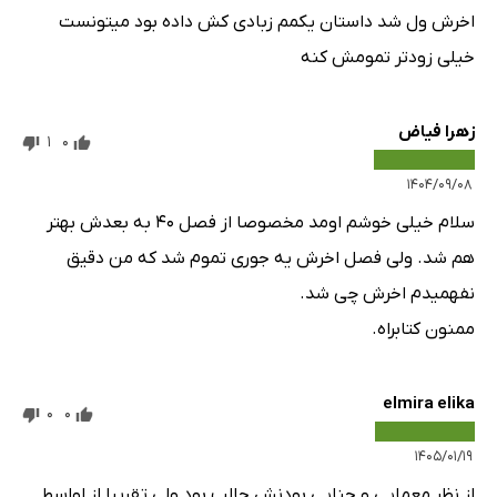
اخرش ول شد داستان یکمم زبادی کش داده بود میتونست
خیلی زودتر تمومش کنه
زهرا فیاض
1
0
۱۴۰۴/۰۹/۰۸
سلام خیلی خوشم اومد مخصوصا از فصل ۴۰ به بعدش بهتر
هم شد. ولی فصل اخرش یه جوری تموم شد که من دقیق
نفهمیدم اخرش چی شد.
ممنون کتابراه.
elmira elika
0
0
۱۴۰۵/۰۱/۱۹
از نظر معمایی و جنایی بودنش جالب بود ولی تقریبا از اواسط