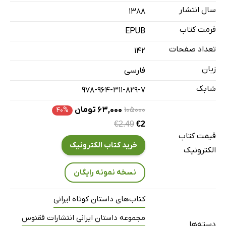
سال انتشار
۱۳۸۸
موهایم را باید اصلاح کنم
سکه
فرمت کتاب
EPUB
تعداد صفحات
142
زبان
فارسی
شابک
978-964-311-829-7
۱۰۵۰۰۰
۶۳,۰۰۰ تومان
۴۰%
€2.49
€2
قیمت کتاب
خرید کتاب الکترونیک
الکترونیک
نسخه نمونه رایگان
کتاب‌های داستان کوتاه ایرانی
مجموعه داستان ایرانی انتشارات ققنوس
دسته‌ها