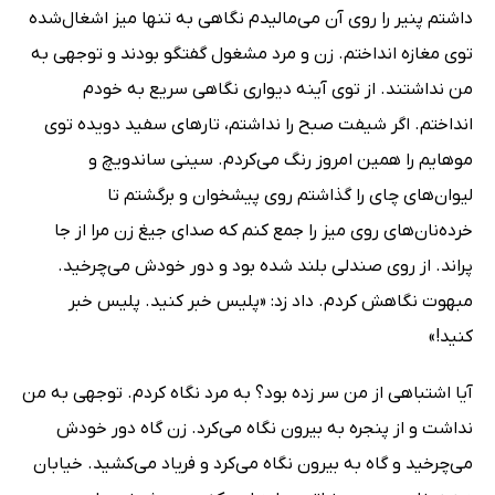
داشتم پنیر را روى آن مى‌مالیدم نگاهى به تنها میز اشغال‌شده
توى مغازه انداختم. زن و مرد مشغول گفتگو بودند و توجهى به
من نداشتند. از توى آینه دیوارى نگاهى سریع به خودم
انداختم. اگر شیفت صبح را نداشتم، تارهاى سفید دویده توى
موهایم را همین امروز رنگ مى‌کردم. سینى ساندویچ و
لیوان‌هاى چاى را گذاشتم روى پیشخوان و برگشتم تا
خرده‌نان‌هاى روى میز را جمع کنم که صداى جیغ زن مرا از جا
پراند. از روى صندلى بلند شده بود و دور خودش مى‌چرخید.
مبهوت نگاهش کردم. داد زد: «پلیس خبر کنید. پلیس خبر
کنید!»
آیا اشتباهى از من سر زده بود؟ به مرد نگاه کردم. توجهى به من
نداشت و از پنجره به بیرون نگاه مى‌کرد. زن گاه دور خودش
مى‌چرخید و گاه به بیرون نگاه مى‌کرد و فریاد مى‌کشید. خیابان