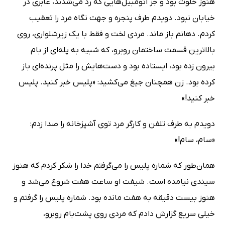
هنوز خلوت بود و جز اتومبیل‌هایى که رد مى‌شدند، عابرى در
خیابان نبود. دویدم طرف پنجره و جهت نگاه مرد را تعقیب
کردم. دهانم باز ماند. مردى لخت و فقط با یک زیرشلوارى، روى
بالاترین قسمت ساختمان روبرو، که شبیه به پله‌اى از بام
بیرون زده بود، ایستاده بود و دست‌هایش را مثل پرنده‌اى باز
کرده بود. زن همچنان جیغ مى‌کشید: «پلیس خبر کنید. پلیس
خبر کنید!»
دویدم به طرف تلفن و کارگر مرد توى آشپزخانه را صدا زدم:
«سام، سام!»
همان‌طور که شماره پلیس را مى‌گرفتم خدا را شکر کردم که هنوز
سیندى نیامده است. شیفت او ساعت هفت شروع مى‌شد و
هنوز بیست دقیقه به هفت مانده بود. شماره پلیس را گرفتم و
خیلى سریع گزارش دادم که مردى روى پشت‌بام روبرو،