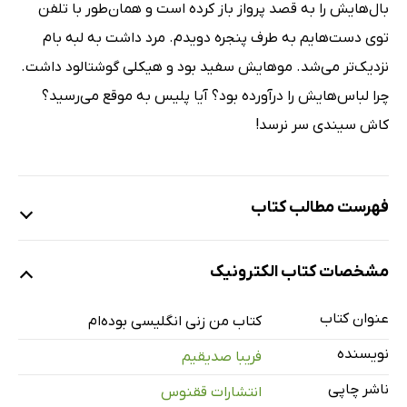
بال‌هایش را به قصد پرواز باز کرده است و همان‌طور با تلفن
توى دست‌هایم به طرف پنجره دویدم. مرد داشت به لبه بام
نزدیک‌تر مى‌شد. موهایش سفید بود و هیکلى گوشتالود داشت.
چرا لباس‌هایش را درآورده بود؟ آیا پلیس به موقع مى‌رسید؟
کاش سیندى سر نرسد!
فهرست مطالب کتاب
من زنى انگلیسى بوده‌ام
مشخصات کتاب الکترونیک
بیست حلقه مو
تکه‌اى از بهشت
عنوان کتاب
کتاب من زنی انگلیسی بوده‌ام
نزدیک، نزدیک‌تر
نویسنده
فریبا صدیقیم
سه ساعت و چهل و دو دقیقه دیگر
ناشر چاپی
انتشارات ققنوس
میانبر