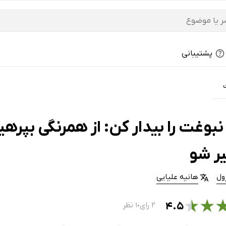
پشتیبانی
بوغت را بیدار کن: از همرنگی بپرهیز،
یر شو
رول
هانیه علیایی
★
★
۴.۵
۲ رای
۱ نظر
●