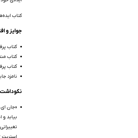
کتاب ایده‌ه
جوایز و اف
کتاب پرف
کتاب منت
کتاب پرف
نامزد جایزه
نکوداشت‌ه
«جان ای. 
بیابد و 
تغییراتی
استریت ژ