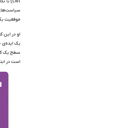
List) ب
سیاست‌های 
موفقیت یک 
او در این 
یک ایده‌ی خ
سطح یک کشور
است در ابت