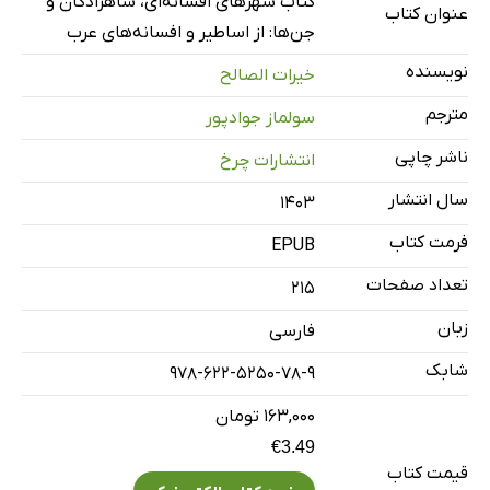
کتاب شهرهای افسانه‌ای، شاهزادگان و
عنوان کتاب
اسطوره‌ها و افسانه‌های شمال و جنوب
جن‌ها: از اساطیر و افسانه‌های عرب
کاهنان، پیش‌گویان و حکیمان
نویسنده
خیرات الصالح
حکایت‌هایی درباره‌ی سخاوت، شرافت و وفاداری
مترجم
سولماز جوادپور
جهان‌های آسمانی و زمینی
ناشر چاپی
انتشارات چرخ
فرشتگان و جن‌ها
سال انتشار
شب‌های عربی
۱۴۰۳
شهر برنج
فرمت کتاب
EPUB
سفر به دنیای فراطبیعی
تعداد صفحات
215
نمادها در اساطیر و افسانه‌های عربی
زبان
فارسی
منابع
شابک
978-622-5250-78-9
نمایه
۱۶۳,۰۰۰ تومان
€3.49
قیمت کتاب