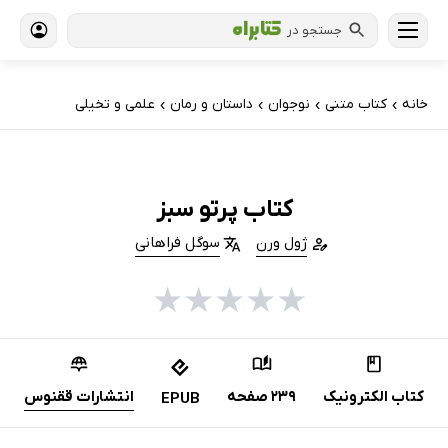
جستجو در
خانه
کتاب‌ متنی
نوجوان
داستان و رمان
علمی و تخیلی
›
›
›
›
کتاب پرتو سبز
ژول ورن
سوگل فراهانی
★
★
★
★
★
کتاب الکترونیک
239 صفحه
انتشارات ققنوس
EPUB