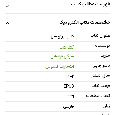
فهرست مطالب کتاب
1. برادر سَم و برادر سِب
مشخصات کتاب الکترونیک
2. هلنا کمبل
3. مطلب مورنینگ پست
عنوان کتاب
کتاب پرتو سبز
4. در سرازیری کلاید
نویسنده
ژول ورن
5. از یک کشتی به کشتی دیگر
مترجم
سوگل فراهانی
6. گرداب کاریوْرِکَن
ناشر چاپی
انتشارات ققنوس
7. آریستوبولوس اورسیکلوس
8. ابری در افق
سال انتشار
۱۴۰۲
9. سخنان خانم بت
فرمت کتاب
EPUB
10. یک ست کروکت
تعداد صفحات
239
11. اولیویئر سَنکلر
زبان
فارسی
12. برنامه‌های جدید