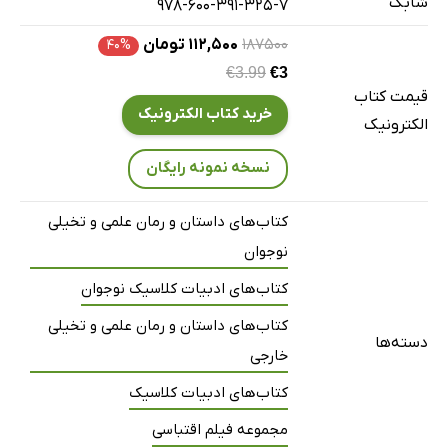
شابک
13. کرامات دریا
978-600-391-325-7
14. زندگی در آیونا
۱۸۷۵۰۰
۱۱۲,۵۰۰ تومان
۴۰%
15. ویرانه‌های آیونا
€3.99
€3
قیمت کتاب
16. دو شلیک اسلحه
خرید کتاب الکترونیک
الکترونیک
17. در کشتی کلوریندا
18. اِستافا
نسخه نمونه رایگان
19. غار فینگل
کتاب‌های داستان و رمان علمی و تخیلی
20. به خاطر دوشیزه کمبل!
نوجوان
21. طوفانی تمام‌عیار در غار
کتاب‌های ادبیات کلاسیک نوجوان
22. پرتو سبز
23. پایان
کتاب‌های داستان و رمان علمی و تخیلی
دسته‌ها
ژول ورن (1828- 1905)
خارجی
کتاب‌های ادبیات کلاسیک
مجموعه فیلم اقتباسی