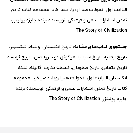
III آلوا در هلند
الیزابت اول
،
تحولات هنر اروپا
،
عصر خرد
،
مجموعه کتاب تاریخ
IV رکوئسنس و دون خوان
تمدن انتشارات علمی و فرهنگی
،
نویسنده برنده جایزه پولیتزر
،
V پارما و اورانژ
The Story of Civilization
VI پیروزی
فصل هیجدهم: از روبنس تا رامبران 1660-1555
جستجوی کتاب‌های مشابه:
تاریخ انگلستان
،
ویلیام شکسپیر
،
I مردم فلاندر
تاریخ ایتالیا
،
تاریخ اسپانیا
،
میگوئل دو سروانتس
،
تاریخ فرانسه
،
II هنر فلاندری
تاریخ عثمانی
،
تاریخ صفویان
،
فلسفه دکارت
،
گالیله
،
ملکه
III روبنس
انگلستان الیزابت اول
،
تحولات هنر اروپا
،
عصر خرد
،
مجموعه
IV ون دایک
کتاب تاریخ تمدن انتشارات علمی و فرهنگی
،
نویسنده برنده
V اقتصاد هلند
جایزه پولیتزر
،
The Story of Civilization
VI زندگی و ادبیات در هلند
VII هنر هلند
IX رامبران
VIII فرانس هالس