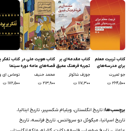
III میشل دومونتنی
1 تربیت
2 دوستی و زناشویی
3 مقالات
4 - فیلسوف
5 - سنگ‌های غلطان
کتاب تربیت معلم
کتاب مقدمه‌ای بر
کتاب هویت ملی در
کتاب تفکر بر
IV جاودان‌ها یک‌روزه
برای مدرسه‌های
تجربه فرهنگ عمیق
قصه‌های عامه دوره
سینما
V پیر کورنی
فقیر
صفوی
جو لمپرت
جوزف شائولز
محمد حنیف
توماس ای وا
VI معماری
۲۶۴,۵۰۰ ت
۱۱۷,۳۰۰ ت
۲۱۳,۹۰۰ ت
۱۷۲,۵۰۰ ت
VII هنرهای دیگر
VII پوسن و نقاشان
فصل هفدهم: شورش هلند 1555-1648
برچسب‌ها:
تاریخ انگلستان
،
ویلیام شکسپیر
،
تاریخ ایتالیا
،
I صحنه‌گردانی
تاریخ اسپانیا
،
میگوئل دو سروانتس
،
تاریخ فرانسه
،
تاریخ
II مارگریت پارما
عثمانی
،
تاریخ صفویان
،
فلسفه دکارت
،
گالیله
،
ملکه انگلستان