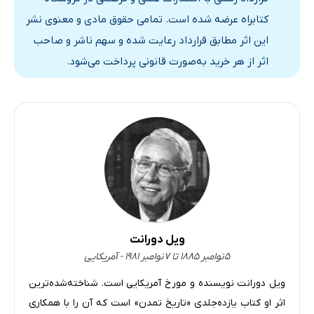
I جوانی
کتابراه عرضه شده است. تمامی حقوق مادی و معنوی نشر
II تکامل
این اثر مطابق قرارداد رعایت شده و سهم ناشر و صاحب
III استادی
اثر از هر خرید به‌صورت قانونی پرداخت می‌شود.
IV هنرمندی
V فلسفه
VI توافق
VII پس از مرگ
فصل پنجم: ماری استورات 1687 1542
I ملکۀ زیبا
II اسکاتلند
ویل دورانت
III ماری و جان ناکس
۵ نوامبر ۱۸۸۵ تا ۷ نوامبر ۱۹۸۱ - آمریکایی
IV ملکۀ عاشق
ویل دورانت نویسنده و مورخ آمریکایی است. شناخته‌شده‌ترین
V کفارۀ گناه
اثر او کتاب یازده‌جلدی «تاریخ تمدن» است که آن را با همکاری
فصل ششم: جیمز ششم و اول 1625 1567