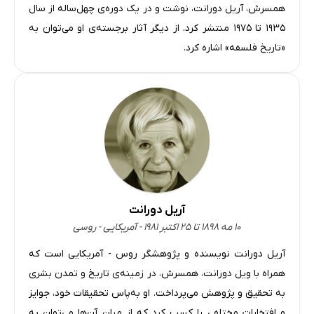
همسرش، آریل دورانت، نوشت و در یک دوره‌ی چهل‌ساله از سال
I جیمز ششم، پادشاه اسکاتلند
۱۹۳۵ تا ۱۹۷۵ منتشر کرد. از دیگر آثار برجسته‌ی او می‌توان به
II جیمز اول، پادشاه انگلستان
«تاریخ فلسفه» اشاره کرد.
III توطئۀ باروت
IV تئاتر در زمان جیمز اول
V بن جانسن
VI جان دان
VII جیمز و ایجاد اشکالات تازه
فصل هفتم: صلای خرد 1649 1558
I خرافات
آریل دورانت
II علم
۱۰ مه ۱۸۹۸ تا ۲۵ اکتبر ۱۹۸۱ - آمریکایی - روسی
III برآمدن و سقوط فرانسیس بیکن
آریل دورانت نویسنده و پژوهشگر روس - آمریکایی است که
IV نوسازی عظیم
همراه با ویل دورانت، همسرش، در زمینه‌ی تاریخ و تمدن بشری
V فلسفۀ یک دولتمرد
به تحقیق و پژوهش می‌پرداخت. او به‌پاس تحقیقات خود، جوایز
VI پرچم‌دار خرد
و افتخارات مختلفی را کسب کرد که از میان آن‌ها می‌توان به