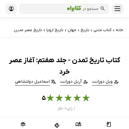
جستجو در
خانه
کتاب‌ متنی
تاریخ
جهان
تاریخ اروپا
تاریخ عصر مدرن
›
›
›
›
›
کتاب تاریخ تمدن - جلد هفتم: آغاز عصر
خرد
ویل دورانت
آریل دورانت
اسماعیل دولتشاهی
★
★
★
★
★
۵
۱ رای
۱ نظر
●