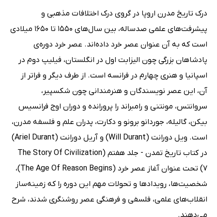
درک تاریخ مدرن اروپا در گروی درک اختلافات مذهبی و
پیشرفت‌های علمی صدساله، بین سال‌های 1550 تا 1650 میلادی
است که به آن عنوان عصر خرد داده‌اند. عصر خرد دوره‌ی
پادشاهان بزرگی چون الیزابت اول در انگلستان، فیلیپ دوم در
اسپانیا و هنری چهارم در فرانسه است. از طرف دیگر و فراتر از
آن، این عصر نویسندگان و هنرمندانی چون شکسپیر،
سروانتس، مونتنی و رامبراند را پرورانده و دوران اوج فرانسیس
بیکن، گالیله، جوردانو برونو و دکارت، پدران علم و فلسفه مدرن،
است. ویل دورانت (Will Durant) و آریل دورانت (Ariel Durant)
در کتاب تاریخ تمدن - جلد هفتم (The Story Of Civilization
7) تحت عنوان آغاز عصر خرد (The Age Of Reason Begins)،
شخصیت‌ها، رویدادها و تحولات مهم این دوره را که زمینه‌ساز
انقلاب‌های علمی، فلسفی و فرهنگی عصر روشنگری شدند، شرح
می‌دهند.