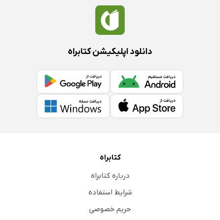
فصل نوزدهم: ترقی کشورهای شمالی 1559-1648
I اعتلای دانمارک
II سوئد
دانلود اپلیکیشن کتابراه
1 - ایمان‌های رقیب
2- گوستاووس آدولفوس
3 - ملکه کریستینا
III لهستان تسلیم می‌شود 1648-1569
1- حکومت
2 - تمدن لهستان
IV روسیۀ مقدس
کتابراه
1- مردم
درباره کتابراه
2- باریس گادونوف: 1605-1584
شرایط استفاده
3- «دروان آشوب»
حریم خصوصی
فصل بیستم: مبارزه‌طلبی اسلام 1566-1648