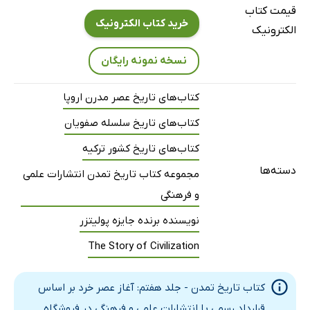
قیمت کتاب
III تقوا و فساد
خرید کتاب الکترونیک
الکترونیک
IV عدالت و قانون
V خانه
نسخه نمونه رایگان
VI موسیقی انگلیسی
کتاب‌های تاریخ عصر مدرن اروپا
VII هنر
کتاب‌های تاریخ سلسله صفویان
VIII مردان دورۀ الیزابت
فصل سوم: در دامنه‌های پارناسوس 1603 1558
کتاب‌های تاریخ کشور ترکیه
I کتاب‌ها
دسته‌ها
مجموعه کتاب تاریخ تمدن انتشارات علمی
II مبارزۀ ذوق‌ها
و فرهنگی
III فیلیپ سیدنی
نویسنده برنده جایزه پولیتزر
IV ادمند سپنسر
The Story of Civilization
V فن نمایش
VI کریستوفر مارلو
کتاب تاریخ تمدن - جلد هفتم: آغاز عصر خرد بر اساس
فصل چهارم: ویلیام شکسپیر 1616 1564
قرارداد رسمی با انتشارات علمی و فرهنگی در فروشگاه