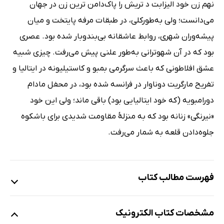
نهم زن خود الیزابت د تریش را پاک‌دامن ‌ترین زن در جهان
می‌دانست؛ ولی به‌طورکلی، در طبقات مرفه پایتخت و میان
پیشه‌وران شهری، روابط عاشقانه بی‌بندوبار شده بود. عصری
بود که در آن شهوترانی به‌طور علنی پیش می‌رفت. چیزی شبیه
عشق افلاطونی که باعث سرگرمی بمبو و کاستیلیونه در ایتالیا و
تفریح مارگریت دوناوار در فرانسه شده بود، در محفل مادام
دورامبویه (که خود ایتالیایی بود) باقی ماند؛ ولی این خود
«نیرنگی» زنانه بود که به منزلۀ مقاومت شدیدی برای باشکوه
جلوه‌دادن قلعه به شمار می‌رفت.
فهرست مطالب کتاب
کتاب اول: دورۀ وجد انگلستان 1558-1648
مشخصات کتاب الکترونیک
فصل اول: ملکۀ کبیر 1603 – 1558