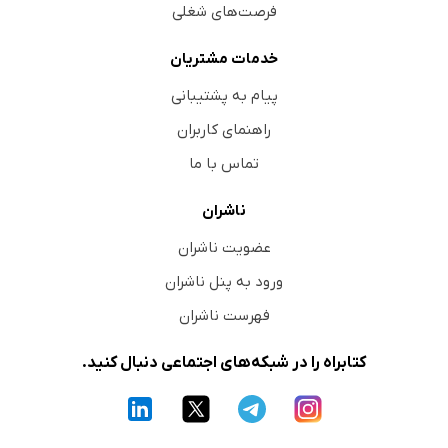
فرصت‌های شغلی
I ترکان عثمانی
II لپانتو
خدمات مشتریان
III انحطاط سلاطین عثمانی
پیام به پشتیبانی
IV شاه‌عباس بزرگ
راهنمای کاربران
V ایران در دوره صفوی
تماس با ما
فصل بیست و یکم: نبرد قاطع امپراتوران 1564-1648
ناشران
I امپراتوران
II امپراتوری
عضویت ناشران
III اخلاق و آداب
ورود به پنل ناشران
IV ادبیات و هنر
فهرست ناشران
V کیش‌های خصم
کتابراه را در شبکه‌های اجتماعی دنبال کنید.
VI جنگ سی‌ساله
1. مرحله بوهمی
2. والنشتاین