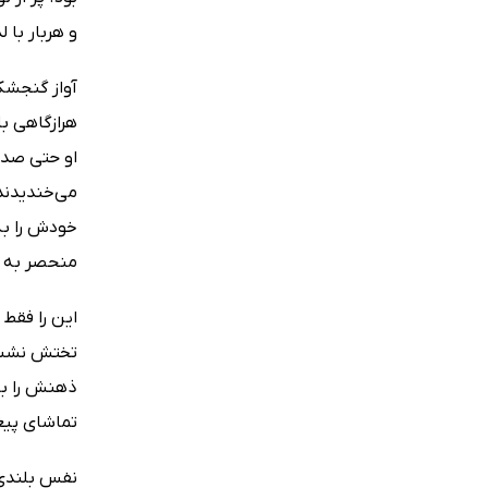
و هربار با
آواز گنجشک
هر‌از‌گاهی
او حتی صد
می‌خندیدند 
خودش را به
منحصر به ف
این را فقط
تختش نشست.
ذهنش را به
تماشای پیغ
نفس بلندی 