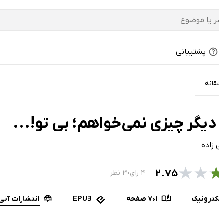
پشتیبانی
قانه
یگر چیزی نمی‌خواهم؛ بی تو!...
ی زاده
★
★
۲.۷۵
۴ رای
۳ نظر
●
انتشارات آئی‌
کترونیک
701 صفحه
EPUB