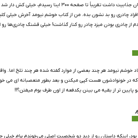
اوایل داستان جذابیت داشت تقریباً تا صفحه ۰۰
راد چادری رو بد نشون بده. من از کتاب خوشم نیومد آخرش خیلی کلی
م از چادری بودن میزد چادر رو کنار گذاشت! خیلی قشنگ چادری‌ها رو 
اد خوشم نیومد هر چند بعضی از موارد گفته شده هر چند تلخ اما. واقع
که در خونوادشون هست کپی میکنن و بعد بطور متعصبانه ای می خوان
 پایین تر از بقیه می بینن یکدفعه از اون طرف بوم میفتن؟!!
ر
بود، اینکه داستان رو از دید دو شخصیت اصلی می‌خوندم برام خیلی ج