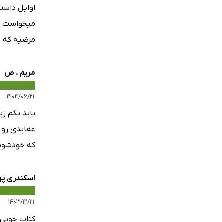
میخواست اف
مرضیه که د
مریم . ص
۱۴۰۴/۰۶/۲۱
باید بگم زی
عقایدی رو 
که خودشونو
اسکندری پو
۱۴۰۳/۱۲/۲۱
کتاب خوبی 