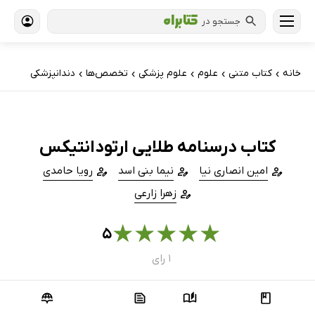
جستجو در
خانه
کتاب‌ متنی
علوم
علوم پزشکی
تخصص‌ها
دندانپزشکی
›
›
›
›
›
کتاب درسنامه طلایی ارتودانتیکس
امین انصاری نیا
نیما بنی اسد
رویا حامدی
زهرا زارعی
★
★
★
★
★
۵
۱ رای