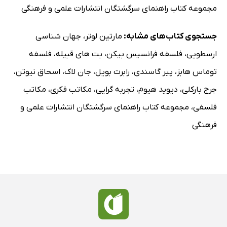
مجموعه کتاب راهنمای سرگشتگان انتشارات علمی و فرهنگی
9-2. معرفت و تجربه: نیمه‌شکاکیت هیوم
9-2-1. روابط میان ایده‌ها در مقابل امور واقع
جستجوی کتاب‌های مشابه:
مارتین لوتر
،
جهان شناسی
9-2-2. از امور واقع به علت و معلول: مسئلۀ نخست هیوم
ارسطویی
،
فلسفه فرانسیس بیکن
،
بت های قبیله
،
فلسفه
9-2-3. معرفت به علت و معلول: پرسش دوم هیوم
توماس هابز
،
پیر گاسندی
،
رابرت بویل
،
جان لاک
،
اسحاق نیوتن
،
9-2-4. مسئلۀ استقرا: پرسش سوم هیوم
جرج بارکلی
،
دیوید هیوم
،
تجربه گرایی
،
مکاتب فکری
،
مکاتب
9-2-5. تبیین ایجابی هیوم از علیت: آیا استقرا بازیابی می‌شود؟
فلسفی
،
مجموعه کتاب راهنمای سرگشتگان انتشارات علمی و
9-3. نتیجه‌گیری: هیومِ تجربه‌گرا
فرهنگی
فصل دهم: تجربه‌گرایی و تجربه‌گرایان: خلاصه و نتیجه‌گیری
کتاب‌شناسی