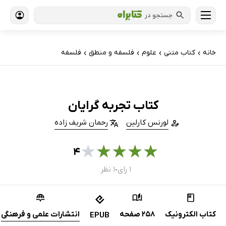
جستجو در
خانه
کتاب‌ متنی
علوم
فلسفه و منطق
فلسفه
›
›
›
›
کتاب تجربه گرایان
لورنس کارلین
رحمان شریف زاده
★
★
★
★
★
۴
۱ رای
۱ نظر
●
کتاب الکترونیک
258 صفحه
انتشارات علمی و فرهنگی
EPUB