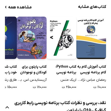
›
کتاب‌های مشابه
مشاهده همه
کتاب آموزش گام‌ به‌
کتاب Python:
کتاب پایتون برای
کتاب شبکه
گام برنامه نویسی
برنامه نویسی
کودکان و نوجوانان
خود را بسازی
پیشرفته با پایتون
براساس پروژه‌های
(جلد دوم)
رمضان عباس نژادورزی
اریک متس
آریستایدس اس. بوراس
طارق رشید
واقعی
۱۱۰,۰۰۰ ت
۲۵۰,۰۰۰ ت
۱۸۰,۰۰۰ ت
۱۵۰,۰۰۰ ت
نقد، بررسی و نظرات کتاب برنامه نویسی رابط کاربری
گرافیکی Qt5 با پایتون