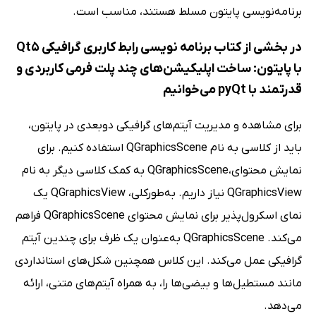
برنامه‌نویسی پایتون مسلط هستند، مناسب است.
در بخشی از کتاب برنامه نویسی رابط کاربری گرافیکی Qt5
با پایتون: ساخت اپلیکیشن‌های چند پلت‌ فرمی‌ کاربردی و
قدرتمند با pyQt می‌خوانیم
برای مشاهده و مدیریت آیتم‌های گرافیکی دوبعدی در پایتون،
باید از کلاسی به نام QGraphicsScene استفاده کنیم. برای
نمایش محتوای،QGraphicsScene به کمک کلاسی دیگر به نام
QGraphicsView نیاز داریم. به‌طورکلی، QGraphicsView یک
نمای اسکرول‌پذیر برای نمایش محتوای QGraphicsScene فراهم
می‌کند. QGraphicsScene به‌عنوان یک ظرف برای چندین آیتم
گرافیکی عمل می‌کند. این کلاس همچنین شکل‌های استانداردی
مانند مستطیل‌ها و بیضی‌ها را، به همراه آیتم‌های متنی، ارائه
می‌دهد.