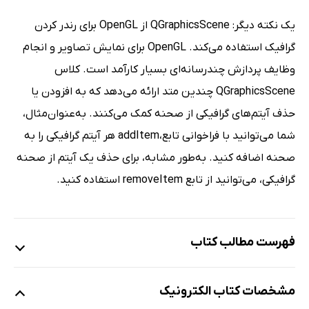
یک نکته دیگر: QGraphicsScene از OpenGL برای رندر کردن
گرافیک استفاده می‌کند. OpenGL برای نمایش تصاویر و انجام
وظایف پردازش چندرسانه‌ای بسیار کارآمد است. کلاس
QGraphicsScene چندین متد ارائه می‌دهد که به افزودن یا
حذف آیتم‌های گرافیکی از صحنه کمک می‌کنند. به‌عنوان‌مثال،
شما می‌توانید با فراخوانی تابع،addItem هر آیتم گرافیکی را به
صحنه اضافه کنید. به‌طور مشابه، برای حذف یک آیتم از صحنه
گرافیکی، می‌توانید از تابع removeItem استفاده کنید.
فهرست مطالب کتاب
فصل اول: ایجاد یک رابط کاربری با مؤلفه‌های Qt
مشخصات کتاب الکترونیک
فصل دوم: اداره کردن رویداد - سیگنال‌ها و اسلات‌ها