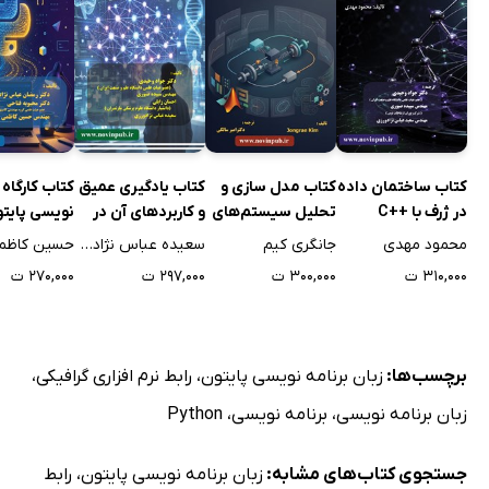
کتاب ساختمان داده
کتاب مدل سازی و
کتاب یادگیری عمیق
کتاب کارگاه 
در ژرف با ++C
تحلیل سیستم‌های
و کاربردهای آن در
نویسی پایتو
دینامیکی با استفاده
علوم پزشکی
زبان ساده
محمود مهدی
جانگری کیم
سعیده عباس نژادورزی
حسین کاظم
از MATLAB و
۳۱۰,۰۰۰ ت
۳۰۰,۰۰۰ ت
۲۹۷,۰۰۰ ت
۲۷۰,۰۰۰ ت
Python برای
مهندسان کنترل
برچسب‌ها:
زبان برنامه نویسی پایتون
،
رابط نرم افزاری گرافیکی
،
زبان برنامه نویسی
،
برنامه نویسی
،
Python
جستجوی کتاب‌های مشابه:
زبان برنامه نویسی پایتون
،
رابط