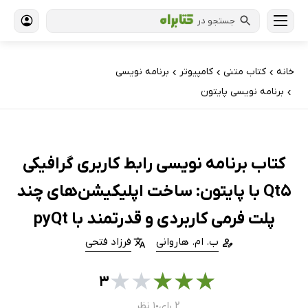
جستجو در
خانه
کتاب‌ متنی
کامپیوتر
برنامه نویسی
›
›
›
برنامه نویسی پایتون
›
کتاب برنامه نویسی رابط کاربری گرافیکی
Qt5 با پایتون: ساخت اپلیکیشن‌های چند
پلت‌ فرمی‌ کاربردی و قدرتمند با pyQt
ب. ام. هاروانی
فرزاد فتحی
★
★
★
★
★
۳
۲ رای
۱ نظر
●