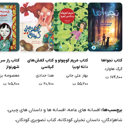
کتاب نجواها
کتاب مریم کوچولو و
کتاب کفش‌های
کتاب راز سر 
دانه لوبیا
گیلاسی
شهرنواز
گرگ هاوارد
بهار علی جانی
هدا حدادی
معصومه یزد
۱۷۴,۸۰۰ ت
۵۵,۲۰۰ ت
۲۰,۷۰۰ ت
۱۰۵,۸۰۰ ت
برچسب‌ها:
افسانه های عامه
،
افسانه ها و داستان های چینی
،
شاهزادگان
،
داستان تخیلی کودکانه
،
کتاب تصویری کودکان
،