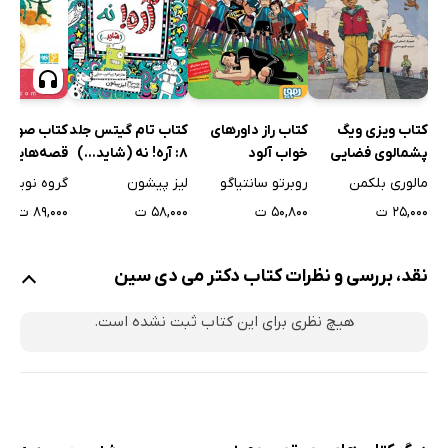
کتاب ویزی ویگ
کتاب راز داورهای
کتاب تام گیتس جلد
کتاب صوتی
پشمالوی فضایی
خواب آلود
8: آره! نه (شاید...)
قصه‌هایی ب
خواب کودکان
مالوری بلکمن
روبرتو سانتیاگو
لیز پیشون
گروه نویسن
۲۵,۰۰۰ ت
۵۰,۸۰۰ ت
۵۸,۰۰۰ ت
۸۹,۰۰۰ ت
نقد، بررسی و نظرات کتاب دکتر می دی سین
هیچ نظری برای این کتاب ثبت نشده است.