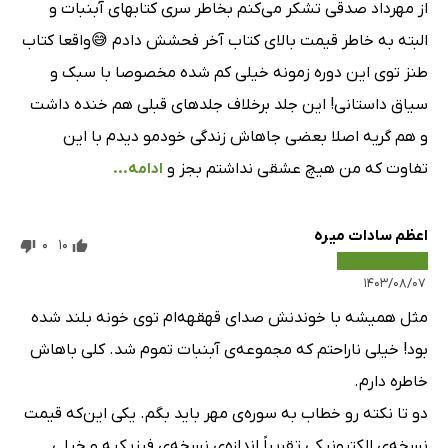
از مهرداد صدقی تشکر می‌کنم بخاطر سری کتابهای آبنبات و
البته به خاطر قیمت بالای کتاب آخر فحشش دادم 😅واقعا کتاب
طنز توی این دوره زمونه خیلی کم شده مخصوصا با سبک و
سیاق داستانی! این جلد برخلاف جلدهای قبلی هم خنده داشت
و هم گریه اصلا بعضی جاهاش زندگی خودمو دیدم با این
تفاوت که من هیچ عشقی نداشتم بجز و
ادامه...
اعظم سادات میره
0
10
۱۴۰۳/۰۸/۰۷
مثل همیشه با خوندنش صدای قهقهه‌ام توی خونه بلند شده
بود! خیلی ناراحتم که مجموعه‌ی آبنبات تموم شد. کلی باهاش
خاطره دارم.
دو تا نکته رو خطاب به سوره‌ی مهر باید بگم. یکی این‌که قیمت
نسخه‌ی الکترونیکی تقریباً اندازه‌ی نسخه‌ی فیزیکیه و خیلی