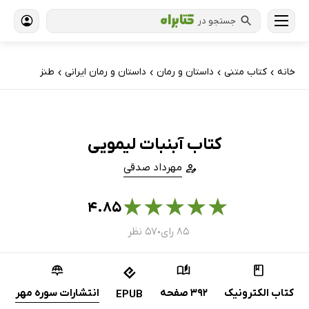
جستجو در
خانه
کتاب‌ متنی
داستان و رمان
داستان و رمان ایرانی
طنز
›
›
›
›
کتاب آبنبات لیمویی
مهرداد صدقی
★
★
★
★
★
۴.۸۵
۸۵ رای
۵۷ نظر
●
کتاب الکترونیک
392 صفحه
انتشارات سوره مهر
EPUB