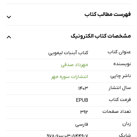
فهرست مطالب کتاب
صد سال تنهاخوری
مشخصات کتاب الکترونیک
زینقو و رینقو
عروس هلندی
عنوان کتاب
کتاب آبنبات لیمویی
سی و نه
نویسنده
مهرداد صدقی
دختر کیوسکی
ناشر چاپی
انتشارات سوره مهر
زیر درخت گاردو
سال انتشار
۱۴۰۳
قُدی جون
زررررررر
فرمت کتاب
EPUB
شفت
تعداد صفحات
392
خواهر و مادر قدرت
زبان
فارسی
زنِ محسن
شابک
978-600-03-5449-7