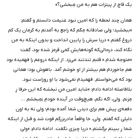
یک‌ قاچ از پیتزات هم به من مِبخشی؟»
همان چند لحظه را که امین نبود غنیمت دانستم و گفتم:
«ببخشید؛ ولی صادقانه مِگم که راجع به آمدنم به کرمان یک کم
دروغ گفتم.» دریا سرش را پایین انداخت و بدون اینکه به من
نگاه کند، درحالی‌که گونه‌هایش کمی قرمز شده بود، گفت:
«متوجه شدم.» قلبم تندتند می‌زد. از اینکه دروغم را فهمیده بود
هم جاخوردم هم بیشتر از او خوشم آمد. باهوش بود؛ همانی
بود که می‌خواستم. فهمیدم نمی‌شود با او روراست نبود.
بلافاصله ادامه دادم: «شاید امین منِ نبخشه که این حرفا رِ
مِزنم. ولی، اگه نگم، هیچ‌وقت در آینده خودمِ نِمِبخشم ...
دفعه‌ی پیش هم برای دیدن شما آمده بودم؛ ولی نه به اون
دلیلی که گفتم. ولی، خا واقعاً مادربزرگم فوت شد و قبل از اینکه
شما رِ ببینم برگشتم.» دریا چیزی نگفت. ادامه دادم: «ولی