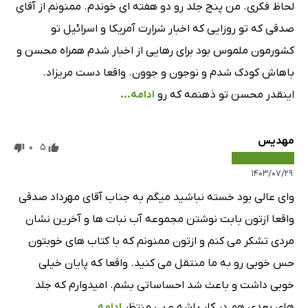
لحاظ فکری. من پنج جلد رو دو هفته ای خوندم. ممنونم از آقای
صدقی که تو روزایی که اخبار شرارت آمریکا و اسرائیل تو
کشورمون ملموس بود برای رهایی از اخبار شدم همراه محسن و
باهاش کودک شدم و نوجون و جوون. واقعا دست مریزاد.
اینقدر محسن تو ذهنمه که رو
ادامه...
مهدیس
0
5
۱۴۰۳/۰۷/۲۹
وای عالی بود خسته نباشید میگم به جناب آقای مهرداد صدقی
واقعا ازتون بابت نوشتن مجموعه آب نبات ها و آخرین نشان
مردی تشکر می کنم و ازتون ممنونم که با کتاب های خوبتون
حس خوبی رو به ما منتقل می کنید. واقعا که پایان خیلی
خوبی داشت و باعث شد احساساتی بشم. امیدوارم که جلد
های بعدی هم در کار باشه و بی منتظر
ادامه...