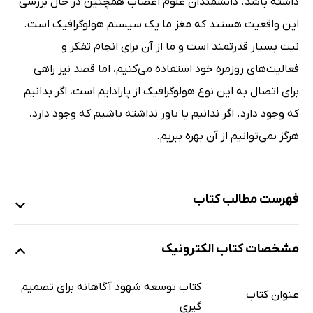
داشته باشد. دانشمندان علوم اعصاب همچنین در حال بررسی
این واقعیت هستند که مغز ما یک سیستم هولوگرافیک است.
نیت بسیار قدرتمند است و ما از آن برای انجام تفکر و
فعالیت‌های روزمره خود استفاده می‌کنیم، اما قصد نیز راهی
برای اتصال به این نوع هولوگرافیک از پارادایم است، اگر بدانیم
که وجود دارد. اگر ندانیم یا باور نداشته باشیم که وجود دارد،
هرگز نمی‌توانیم از آن بهره ببریم.
فهرست مطالب کتاب
پیشگفتار مولف
مشخصات کتاب الکترونیک
فصل اول: رهبری شهودی: عصب‌شناختی، روان‌شناختی و
رویکرد کوانتومی برای افزایش هوش، نوآوری و کارایی
کتاب توسعه شهود آگاهانه برای تصمیم‌
عنوان کتاب
فصل دوم: تفکر خارج از مغز: برای شهود دقیق
گیری