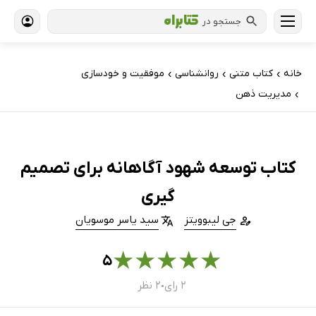
جستجو در
خانه
کتاب‌ متنی
روانشناسی
موفقیت و خودسازی
›
›
›
مدیریت ذهن
›
کتاب توسعه شهود آگاهانه برای تصمیم‌
گیری
جی لیبوویتز
سید یاسر موسویان
★
★
★
★
★
۵
۲ رای
۲ نظر
●