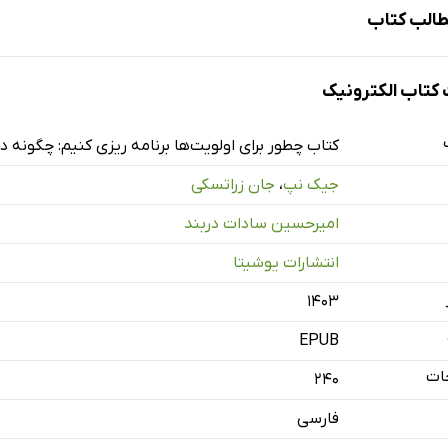
الب کتاب
جم
تاب الکترونیک
قت‌گذاشتن برای کارهای مهم روزانه
کتاب چطور برای اولویت‌ها برنامه ریزی کنیم: چگونه د
جیک نپ
،
جان زراتسکی
عیین هدف
امیرحسین سادات دربند
تعیین کارهای مهم روزانه
انتشارات یوشیتا
فزایش تمرکز
۱۴۰۳
همراه‌تان باشید
EPUB
 بی‌انتها (ابزارهای الکترونیکی) فاصله بگیرید
ات
240
 ایمیل‌تان را کنترل کنید
فارسی
از تماشای برنامه‌های تلویزیون لذت ببرید