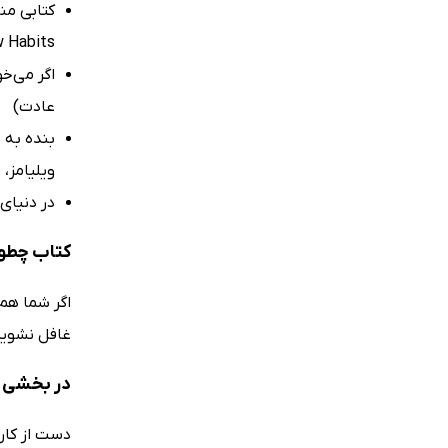
 Habits)
اگر می‌خ
عادت)
بنده به 
ویلیامز،
در دنیای
کتاب چطور
اگر شما هم 
غافل نشوید
در بخشی از
دست از کار 