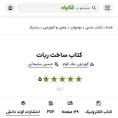
جستجو در
خانه
کتاب‌ متنی
نوجوان
علمی و آموزشی
رباتیک
›
›
›
›
کتاب ساخت ربات
گوردون مک کوم
حسین سلیمانی
★
★
★
★
★
۵
۱ رای
کتاب الکترونیک
129 صفحه
PDF
انتشارات آوند دانش