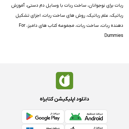
ربات برای نوجوانان
،
ساخت ربات با وسایل دم دستی
،
آموزش
رباتیک
،
علم رباتیک
،
روش های ساخت ربات
،
اجزای تشکیل
دهنده ربات
،
ساخت ربات
،
مجموعه کتاب های دامیز
،
For
Dummies
دانلود اپلیکیشن کتابراه