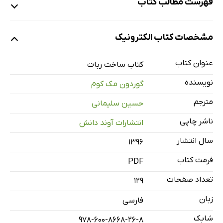
فهرست مطالب کتاب
مقدمه: آشنایی با ساخت ربات
مشخصات کتاب الکترونیک
پروژه‌ی 1: ساخت برس برقی، سریع و راحت
پروژه‌ی 2: ساخت یک ربات با ماشین اسباب‌بازی
عنوان کتاب
کتاب ساخت ربات
پروژه‌ی 3: ساخت یک موش ربات
نویسنده
گوردون مک کوم
پروژه‌ی 4: نفوذ به سیستم یک اسباب‌بازی رادیو کنترلی
مترجم
حسین سلیمانی
واژه‌نامه
ناشر چاپی
انتشارات آوند دانش
سال انتشار
۱۳۹۶
فرمت کتاب
PDF
تعداد صفحات
129
زبان
فارسی
شابک
978-600-8668-26-8