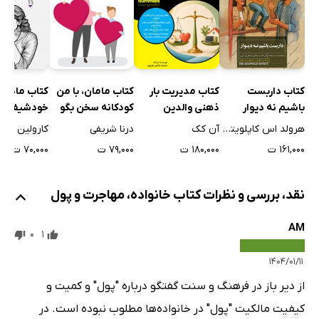
من است
مقدمه
«دختر خوب» بودن و شریک ازدواج
زنده ماندن از خشونت خانوادگی
کتاب داربست
کتاب مدیریت بار
کتاب مامان، با من
کتاب مادران
7) چیترا: چیترا «مانند یک همسر خوب» رفتار نمی‌کرد
باشیم نه دیوار
ذهنی والدین
کودکانه سخن بگو
خودشیفته 
مقدمه
هرولد اس کاپلویتس
آن کک
درنا شریفی
کارولین فاس
۱۶۱,۰۰۰ ت
۱۸۰,۰۰۰ ت
۷۹,۰۰۰ ت
۷۰,۰۰۰ ت
آزار عاطفی، فیزیکی و اقتصادی او را به شک انداخت
چیترا در جستجوی کمک
نقد، بررسی و نظرات کتاب خانواده، مهاجرت و پول
8) پریما: برای گرفتن اقامت دائم با او ازدواج کرد
مقدمه: پریما برای فرار از خشونت خانوادگی «معمول» در
AM
0
1
خانواده‌اش به استرالیا مهاجرت کرد.
۱۴۰۴/۰۱/۱۱
در استرالیا متکی به خود بود ولی سپس تحت فشار ازدواج
از دیر باز در فرهنگ و سنت گفتگو درباره "پول" و کمیت و
می‌کند
کیفیت مالکیت "پول" در خانواده‌ها مطلوب نبوده است. در
خشونت خیلی زود شروع می‌شود