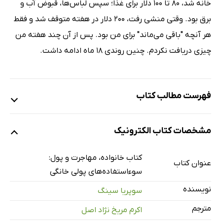
خانه شد، 80 تا 100 دلار برای غذا؛ سپس لباس‌ها، قبوض آب و
برق بود. وقتی منشی رفت، 200 دلار در هفته متوقف شد و فقط
هر آنچه "باقی می‌ماند" برای من بود. پس از آن چند هفته من
چیزی دریافت نکردم. چنین روندی 18 ماه ادامه داشت.
فهرست مطالب کتاب
درباره نویسنده و این کتاب
مشخصات کتاب الکترونیک
پیشگفتار
مقدمه: سوءاستفاده اقتصادی داستان ناگفته خشونت
کتاب خانواده، مهاجرت و پول:
عنوان کتاب
خانوادگی
سوءاستفاده‌های پولی خانگی
سکوت در مورد سوءاستفاده‌های اقتصادی خانگی
نویسنده
سوپریا سینگ
سوءاستفاده اقتصادی خانگی و شیوع آن
مترجم
اکرم مریخ نژاد اصل
کنترل اجباری در مرکز خشونت خانوادگی قرار دارد