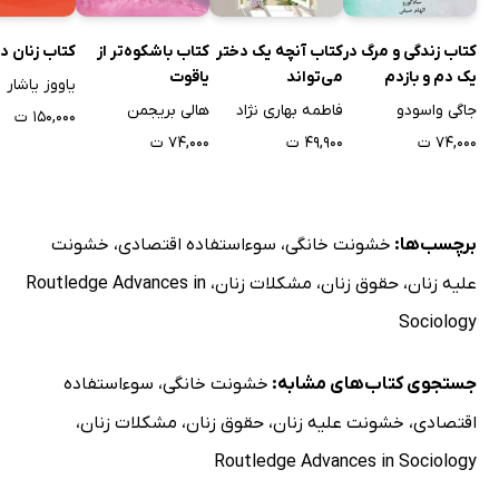
کتاب زندگی و مرگ در
کتاب آنچه یک دختر
کتاب باشکوه‌تر از
کتاب زنان در
یک دم و بازدم
می‌تواند
یاقوت
یاووز یاشار
جاگی واسودو
فاطمه بهاری نژاد
هالی بریجمن
۱۵۰,۰۰۰ ت
۷۴,۰۰۰ ت
۴۹,۹۰۰ ت
۷۴,۰۰۰ ت
برچسب‌ها:
خشونت خانگی
،
سوءاستفاده اقتصادی
،
خشونت
علیه زنان
،
حقوق زنان
،
مشکلات زنان
،
Routledge Advances in
Sociology
جستجوی کتاب‌های مشابه:
خشونت خانگی
،
سوءاستفاده
اقتصادی
،
خشونت علیه زنان
،
حقوق زنان
،
مشکلات زنان
،
Routledge Advances in Sociology