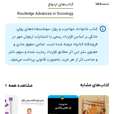
دسته‌ها
کتاب‌های ازدواج
مقدمه: پدر و مادر مهریه می‌دهند
Routledge Advances in Sociology
کنترل اجباری از طریق انزوا، آزار اقتصادی، عاطفی و فیزیکی
رینا می‌ترسید جسدش پیدا شود
کتاب خانواده، مهاجرت و پول: سوءاستفاده‌های پولی
4) گیتا: او به من سکه داد، نه اسکناس
خانگی بر اساس قرارداد رسمی با انتشارات ارغوان مهر در
مقدمه
فروشگاه کتابراه عرضه شده است. تمامی حقوق مادی و
کنترل اجباری منجر به سلب کامل آزادی می‌شود
معنوی نشر این اثر مطابق قرارداد رعایت شده و سهم ناشر
5) کارن: من در بیشتر زندگی زناشویی خود یک مادر مجرد
و صاحب اثر از هر خرید به‌صورت قانونی پرداخت می‌شود.
بوده‌ام
مقدمه
اخلاق پول در طول مراحل زندگی تغییر می‌کند
›
کتاب‌های مشابه
مشاهده همه
سوءاستفاده اقتصادی و زندگی توأم با محرومیت
توانمندسازی آهسته خود از طریق مهارت مجدد و آموزش
بیشتر
6) آشا: تو اکنون متعلق به خانواده من هستی و پول تو مال