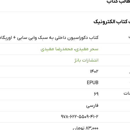
الب کتاب
تاب الکترونیک
سبک وابی سابی
سبک اوریگامی
کتاب دکوراسیون داخلی به سبک وابی سابی + اوریگا
سحر مفیدی
،
محمدرضا مفیدی
انتشارات بانژ
۱۴۰۲
EPUB
ات
69
فارسی
978-622-5509-41-2
۸۳,۰۰۰ تومان