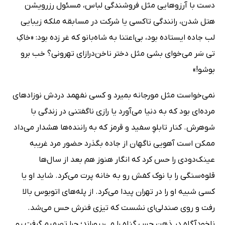
دست با آرزوهایى مثل فروشندگى لباس، مسئول رزرویشن
هتل شدن، رانندگى تاکسى یا شرکت در مسابقه ملکه زیبایى
لب جاده ایستاده بود، بى‌اعتنا به شاه‌بانو که غر زده بود: «خاکِ
تى سَر مى‌خواى بشى مثل دختر ناخن‌درازاى تهرونى؟ خب برو
بوشو!»
نمى‌خواست مثل مورجانه بمیرد و کسى نفهمد دردش نوزادهاى
مرده‌اى بود که به دنیا مى‌آورد یا رازى ناگفتنى در زندگى با
شوهرش. کنار تابلوِ سفید و قرمز که به راننده‌ها هشدار مى‌داد
ممکن است آهویى ناگهان از جاده بگذرد حضور مرد غریبه
عینک‌دودى را حس کرد که انگار هنوز هم بعد از سال‌ها
قلوه‌سنگى را با نوک کفش رو به خانه پرت مى‌کرد. شاید او یا
کسى شبیه او را در تهران پیدا مى‌کرد. از پله‌هاى اتوبوس بالا
رفت و روى صندلى‌اى نشست که تیزى فنرش حس مى‌شد.
ناخودآگاه در ذهن حس گناه را مى‌پروراند؛ چرا تصمیم گرفت رو