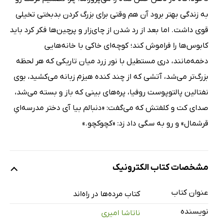
به زندگى بهتر برود آن هم وقتى براى بزرگ کردن بدبختى تخیلى
قوى داشت. اما بعد از رد شدن از چاى‌زار و پرچین‌ها فکر کرد باید
کابوس‌ها را فراموش کند؛ کوچه‌اى خاکى با خانه‌هایى
دخمه‌مانند، درى مستطیل با نور زرد میان تاریکى که هر لحظه
بزرگ‌تر مى‌شد، آتشى که از چند کنده هیزم زبانه مى‌کشید، بوى
نفتالین پالتوپوست روفیا، پره‌هاى بینى که باز و بسته مى‌شد،
صداى کت و کلفتش که مى‌گفت: «دنبالم بیا آى دختر مدرسه‌اىِ
قرشمال» و رو به سگى داد زد: «کچوکچو.»
مشخصات کتاب الکترونیک
عنوان کتاب
کتاب مرده‌ها در راه‌اند
نویسنده
ناتاشا امیری