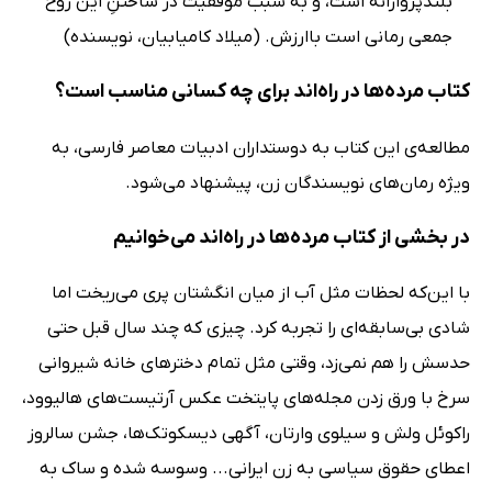
بلندپروازانه است، و به سبب موفقیت در ساختنِ این روح
جمعی رمانی است باارزش. ‌(میلاد کامیابیان، نویسنده)
کتاب مرده‌ها در راه‌اند برای چه کسانی مناسب است؟
مطالعه‌ی این کتاب به دوستداران ادبیات معاصر فارسی، به
ویژه رمان‌های نویسندگان زن، پیشنهاد می‌شود.
در بخشی از کتاب مرده‌ها در راه‌اند می‌خوانیم
با این‌که لحظات مثل آب از میان انگشتان پرى مى‌ریخت اما
شادى بى‌سابقه‌اى را تجربه کرد. چیزى که چند سال قبل حتى
حدسش را هم نمى‌زد، وقتى مثل تمام دخترهاى خانه شیروانى
سرخ با ورق زدن مجله‌هاى پایتخت عکس آرتیست‌هاى هالیوود،
راکوئل ولش و سیلوى وارتان، آگهى دیسکوتک‌ها، جشن سالروز
اعطاى حقوق سیاسى به زن ایرانى... وسوسه شده و ساک به