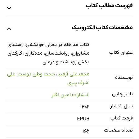
فهرست مطالب کتاب
کلیات مداخله در بحران
مشخصات کتاب الکترونیک
استراتژی‌های مداخله در بحران
مراکز مداخله در بحران
کتاب مداخله در بحران خودکشی: راهنمای
اصول مداخله در بحران
عنوان کتاب
مشاوران، روانشناسان، مددکاران، کارکنان
فنون مداخله در بحران
بخش بهداشت و درمان
الف) فنون تسکین
محمدعلی آرمند
،
حجت وطن دوست
،
علی
نویسنده
ب) فنون حمایتی
اشرف پیری
ج) فنون راهنمایی و جهت‌دهی
ناشر چاپی
انتشارات امین نگار
د) فنون نوسازی و رشد
سال انتشار
۱۴۰۲
بحران خودکشی
فرمت کتاب
EPUB
اهمیت خودکشی
تعداد صفحات
تعاریف خودکشی
156