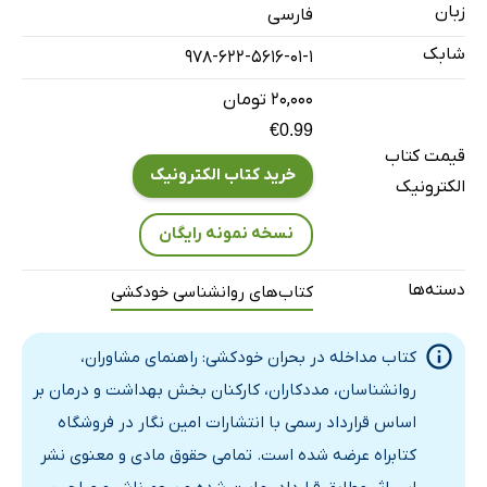
روش‌های خودکشی
زبان
فارسی
باورهای نادرست و واقعیت‌ها در مورد خودکشی
شابک
978-622-5616-01-1
بایدها و نبایدها در مورد خودکشی
۲۰,۰۰۰ تومان
رویکردهای خودکشی
€0.99
الف) رویکرد جامعه‌شناسی
قیمت کتاب
خرید کتاب الکترونیک
ب) رویکرد مردم شناختی
الکترونیک
پ) رویکرد روان‌شناختی
نسخه نمونه رایگان
ت) رویکرد روان‌پزشکی
د) رویکرد زیستی خودکشی
دسته‌ها
کتاب‌های روانشناسی خودکشی
ه) رویکرد شناختی
و) رویکرد سیستمی
کتاب مداخله در بحران خودکشی: راهنمای مشاوران،
علت‌شناسی خودکشی
روانشناسان، مددکاران، کارکنان بخش بهداشت و درمان بر
اساس قرارداد رسمی با انتشارات امین نگار در فروشگاه
الف) عوامل مستعدکننده
کتابراه عرضه شده است. تمامی حقوق مادی و معنوی نشر
ب) عوامل آشکارساز