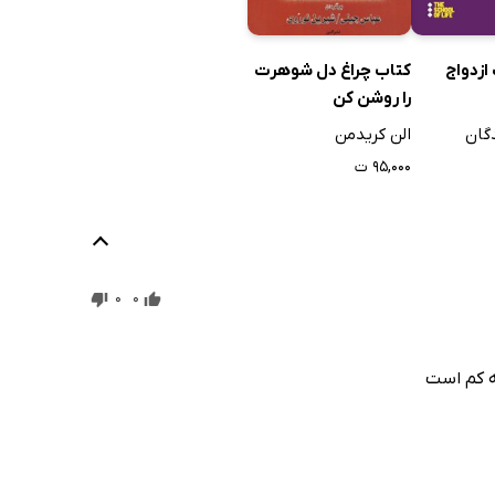
ازدواج
کتاب چراغ دل شوهرت
را روشن کن
گان
الن کریدمن
۹۵,۰۰۰ ت
0
0
ه کم است
 آمادگی