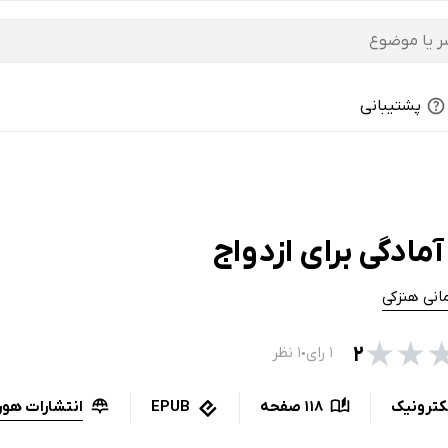
پشتیبانی
مادگی برای ازدواج
مانی هنزکی
★
★
۲
۱ رای
۱ نظر
●
انتشارات هور
کترونیک
118 صفحه
EPUB