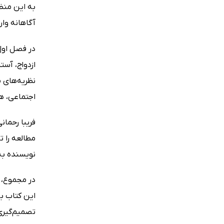
به این منظو
آگاهانه وا
در فصل اولِ
ازدواج، آست
نظریه‌های م
اجتماعی، هی
فریبا رحمان
مطالعه را ت
نویسنده به 
در مجموع، ک
این کتاب با
تصمیم‌گیری