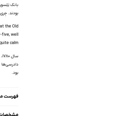
بانک تِلِسو
بودند. جِری
 at the Old
-five, well
uite calm.
دادرسی‌ها د
بود.
فهرست مط
1) The road to Paris- 1775 / فصل اول) سال 1775 - جاده‌ای به سوی پاریس
مشخصات ک