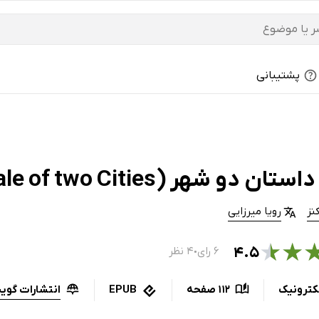
پشتیبانی
ن دو شهر (A Tale of two Cities)
نز
رویا میرزایی
★
★
۴.۵
۶ رای
۴ نظر
●
انتشارات گوی
کترونیک
112 صفحه
EPUB