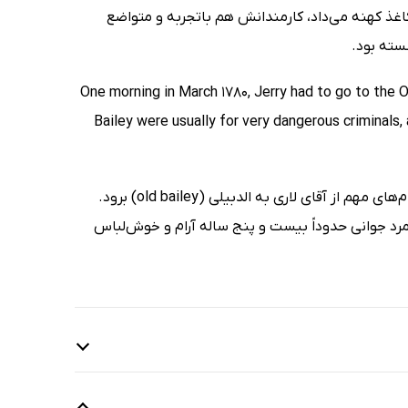
اغذ کهنه می‌داد، کارمندانش هم باتجربه و متواضع
شسته بود.
One morning in March 1780, Jerry had to go to the O
Bailey were usually for very dangerous criminals
سال 1780، در صبح یکی از روزهای ماه مارس جِری مجبور بود تا برای جمع‌آوری پیغام‌های مهم از آقای لاری به الدبیلی (old bailey) برود.
ح مرد جوانی حدوداً بیست و پنج ساله آرام و خوش‌لباس