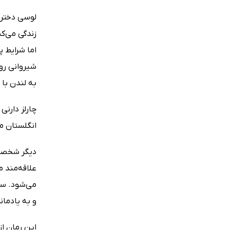
لوسی دختر 
اما شرایط 
شیروانی رو
به لندن با 
چارلز دارنی
انگلستان م
دیگر شخصیت
علاقه‌مند 
می‌شود. سب
و به یادما
این رمان ا