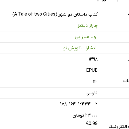
کتاب داستان دو شهر (A Tale of two Cities)
چارلز دیکنز
رویا میرزایی
انتشارات گویش نو
۱۳۹۸
EPUB
ات
112
فارسی
978-964-92434-1-2
۲۳,۰۰۰ تومان
€0.99
الکترونیک