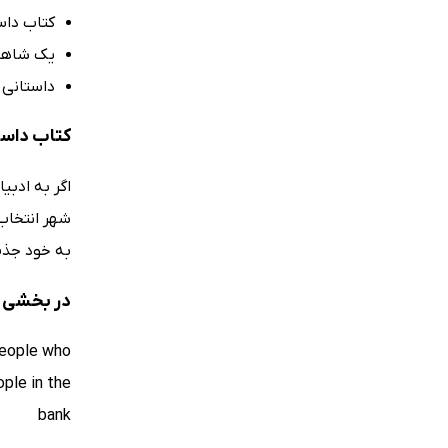
کتاب داستا
یک شاهکار کل
داستانی 
کتاب داستان دو شهر (wo Cities
اگر به ادبی
شهر انتخاب 
به خود جذب
در بخشی از کتاب دا
 people who
ple in the
bank