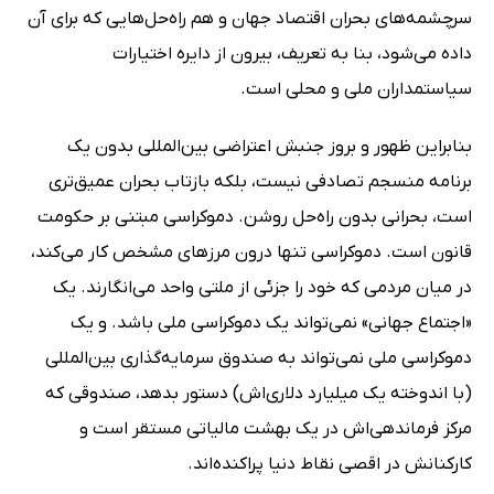
سرچشمه‌هاى بحران اقتصاد جهان و هم راه‌حل‌هایى که براى آن
داده مى‌شود، بنا به تعریف، بیرون از دایره اختیارات
سیاستمداران ملى و محلى است.
بنابراین ظهور و بروز جنبش اعتراضى بین‌المللى بدون یک
برنامه منسجم تصادفى نیست، بلکه بازتاب بحران عمیق‌ترى
است، بحرانى بدون راه‌حل روشن. دموکراسى مبتنى بر حکومت
قانون است. دموکراسى تنها درون مرزهاى مشخص کار مى‌کند،
در میان مردمى که خود را جزئى از ملتى واحد مى‌انگارند. یک
«اجتماع جهانى» نمى‌تواند یک دموکراسى ملى باشد. و یک
دموکراسى ملى نمى‌تواند به صندوق سرمایه‌گذارى بین‌المللى
(با اندوخته یک میلیارد دلارى‌اش) دستور بدهد، صندوقى که
مرکز فرماندهى‌اش در یک بهشت مالیاتى مستقر است و
کارکنانش در اقصى نقاط دنیا پراکنده‌اند.