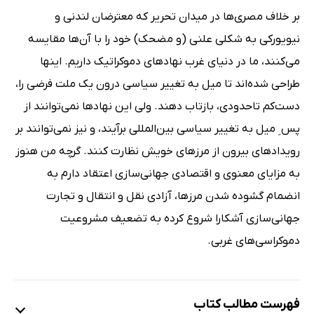
بر خلاف مصرى‌ها در میدان تحریر که معترضان لندنى و
نیویورکى به شکلى علنى (و مضحک) خود را با آن‌ها مقایسه
مى‌کنند، ما در دنیاى غرب نهادهاى دموکراتیک داریم. اینها
طراحى شده‌اند تا میل به تغییر سیاسى درون یک ملت فرضى را،
دست‌کم تاحدودى، بازتاب دهند. ولى این نهادها نمى‌توانند از
پس ِ میل به تغییر سیاسى بین‌المللى برآیند، و نیز نمى‌توانند بر
رویدادهاى بیرون از مرزهاى خویش نظارت کنند. گرچه من هنوز
به مزایاى معنوى و اقتصادى جهانى‌سازى اعتقاد دارم به
انضمام گشوده شدن مرزها، آزادى نقل و انتقال و تجارت
جهانى‌سازى آشکارا شروع کرده به تضعیف مشروعیت
دموکراسى‌هاى غربى.
فهرست مطالب کتاب