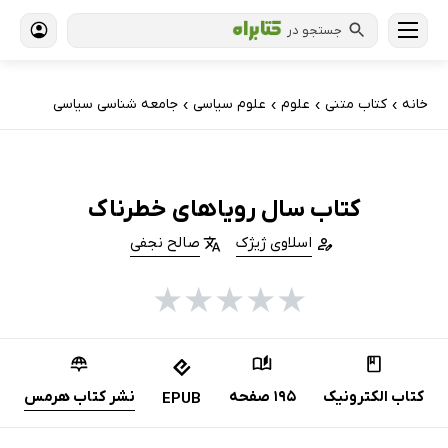
جستجو در
خانه
کتاب‌ متنی
علوم
علوم سیاسی
جامعه شناسی سیاسی
›
›
›
›
کتاب سال رویاهای خطرناک
اسلاوی ژیژک
صالح نجفی
★
★
★
★
★
کتاب الکترونیک
195 صفحه
نشر کتاب هرمس
EPUB