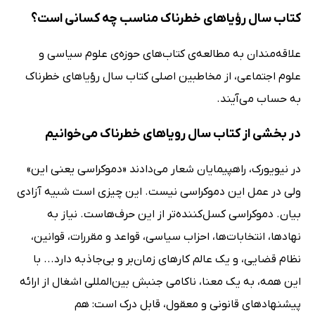
کتاب سال رؤیاهای خطرناک مناسب چه کسانی است؟
علاقه‌مندان به مطالعه‌ی کتاب‌های حوزه‌ی علوم سیاسی و
علوم اجتماعی، از مخاطبین اصلی کتاب سال رؤیاهای خطرناک
به حساب می‌آیند.
در بخشی از کتاب سال رویاهای خطرناک می‌خوانیم
در نیویورک، راهپیمایان شعار مى‌دادند «دموکراسى یعنى این»
ولى در عمل این دموکراسى نیست. این چیزى است شبیه آزادى
بیان. دموکراسى کسل‌کننده‌تر از این حرف‌هاست. نیاز به
نهادها، انتخابات‌ها، احزاب سیاسى، قواعد و مقررات، قوانین،
نظام قضایى، و یک عالم کارهاى زمان‌بر و بى‌جاذبه دارد... با
این همه، به یک معنا، ناکامى جنبش بین‌المللى اشغال از ارائه
پیشنهادهاى قانونى و معقول، قابل درک است: هم