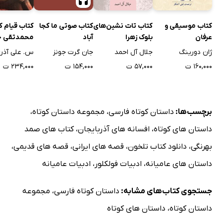
کتاب موسیقی و
کتاب تات نشین‌های
کتاب صوتی ما کجا
کتاب قیام ک
عرفان
بلوک زهرا
آباد
محمدتقی خ
پسیان در خ
ژان دورینگ
جلال آل احمد
جان گرت جونز
س. علی آذر
۱۶۰,۰۰۰ ت
۵۷,۰۰۰ ت
۱۵۴,۰۰۰ ت
۲۳۴,۰۰۰ ت
برچسب‌ها:
داستان کوتاه فارسی
،
مجموعه داستان کوتاه
،
داستان های کوتاه
،
افسانه های آذربایجان
،
کتاب های صمد
بهرنگی
،
دانلود کتاب تلخون
،
قصه های ایرانی
،
قصه های قدیمی
،
داستان های عامیانه
،
ادبیات فولکلور
،
ادبیات عامیانه
جستجوی کتاب‌های مشابه:
داستان کوتاه فارسی
،
مجموعه
داستان کوتاه
،
داستان های کوتاه