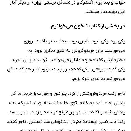
خواب و بیداری»، «کندوکاو در مسائل تربیتی ایران» از دیگر آثار
این نویسنده هستند.
در بخشی از کتاب تلخون می‌خوانیم
یکی بود، یکی نبود. تاجری‌ بود، سه‌تا دختر ‌داشت. روزی
می‌خواست برای‌ خرید‌و‌فروش به ‌شهر دیگری ‌برود، به
دخترهایش گفت: هر‌چه دلتان می‌خواهد بگویید برایتان بخرم.
یکی گفت: پیراهن. یکی گفت: جوراب. دختر‌کوچک‌تر هم گفت: گل
می‌خواهم به موی‌ سرم بزنم.
تاجر رفت خرید‌و‌فروشش ‌را کرد، پیراهن و جوراب‌ را خرید اما گل
‌یادش ‌رفت. آمد به‌ خانه. توی‌ خانه نشسته‌ بودند که یک‌دفعه
یادش افتاد و آه کشید. در این‌موقع در خانه را زدند. تاجر پا شد
رفت دید کسی ایستاده دم در، یک‌قوطی هم دستش. تاجر‌ گفت:
تو‌ کیستی؟ آن یک نفر ‌گفت: من آه هستم. گل آوردم برای