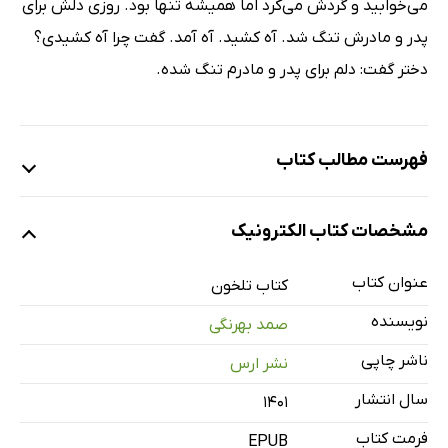
می‌خوابید و ‌گردش می‌کرد اما همیشه تنها بود. روزی ‌دلش برای
پدر و مادرش تنگ شد. آه‌ کشید. آه آمد. گفت چرا آه‌ کشیدی؟ ‌
دختر‌ گفت: دلم برای پدر و مادرم تنگ شده. ‌
فهرست مطالب کتاب
تلخون
مشخصات کتاب الکترونیک
بى‌نام
عادت
عنوان کتاب
کتاب تلخون
پوست نارنج
نویسنده
صمد بهرنگی
قصه‌ی آه
ناشر چاپی
نشر ارس
آدى و بودى
سال انتشار
۱۴۰۱
به دنبال فلک
بز ریش‌سفید
فرمت کتاب
EPUB