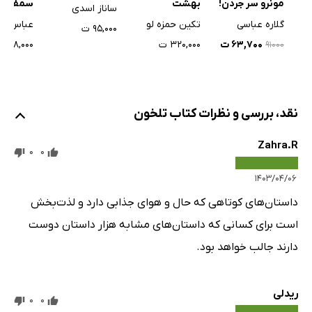
مونرو سر جردن!
بهشت
سمفونی 
ساناز اسدی
(اجرای ج
گلاره عباسی
تکین حمزه لو
عباس مع
۹۵,۰۰۰ ت
۶۳,۷۰۰ ت
۳۲۰,۰۰۰ ت
۲۷۸,۰۰۰ ت
۹۱۰۰۰
نقد، بررسی و نظرات کتاب تلخون
Zahra.R
0
0
۱۴۰۳/۰۴/۰۶
داستان‌های کوتاهی که حال و هوای جذابی دارد و لذت‌بخش
است برای کسانی که داستان‌های مشابه هزار داستان دوست
دارند جالب خواهد بود.
ریدلی
0
0