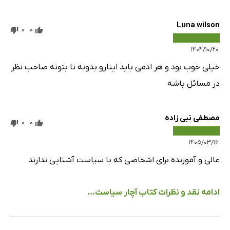
قانون، عدالت، جرم و مجازات
Luna wilson
0
0
91: قانون گذاری
92: قانون بین المللی
۱۴۰۴/۱۰/۲۰
93: قانون شریعت
خیلی خوب بود و هر ادمی باید اینارو بدونه تا بتونه صاحب نظر
94: تناسب بین جرم و مجازات
در مسائل باشه
علم و محیط زیست
95: سیاست علم
مصطفی نبی زاده
0
0
96: مبارزه برای محیط زیست
۱۴۰۵/۰۳/۱۶
97: تغییرات اقلیمی
عالی و آموزنده برای اشخاصی که با سیاست آشنایی ندارند
آینده
98: اقتصاد سبز
ادامه نقد و نظرات کتاب آچار سیاست...
99: سیاست پسا- حقیقت
100: سیاست و رسانه ی اجتماعی