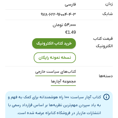
زبان
فارسی
12: پول، مالیات و تجارت
شابک
978-622-96004-4-3
13: روح القوانین
14: جامعه ی مدنی
۵۴,۰۰۰ تومان
€1.49
15: قدرت برای مردم
قیمت کتاب
16: مقالات فدرالیستی
خرید کتاب الکترونیک
الکترونیک
17: ریشه های تفکر محافظه کارانه
نسخه نمونه رایگان
18: رژیم پیشین
19: پیشتازی جنبش زنان
کتاب‌های سیاست خارجی
20: جستجوی شادمانی
دسته‌ها
مجموعه آچارها
21: انقلاب روسیه
22: عصر نهایت ها
کتاب آچار سیاست: 100 راه هوشمندانه برای کمک به فهم و
ایدئولوژی‌های سیاسی
به یاد سپردن مهم‌ترین نظریه‌ها بر اساس قرارداد رسمی با
23: چپ سیاسی
انتشارات مازیار در فروشگاه کتابراه عرضه شده است.
24: حق سیاسی