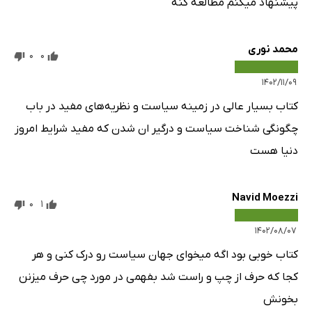
پیشنهاد میکنم مطالعه کنه
78: رفاه
79: ملی سازی/ خصوصی سازی
محمد نوری
0
0
80: جهانی شدن
۱۴۰۲/۱۱/۰۹
81: جنبش 99 درصدی
کتاب بسیار عالی در زمینه سیاست و نظریه‌های مفید در باب
حقوق بشر
چگونگی شناخت سیاست و درگیر ان شدن که مفید شرایط امروز
82: حقوق بشر
دنیا هست
83: قانون اساسی ایالات متحده
84: لایحه ی حقوق
Navid Moezzi
85: آزادی بیان
0
1
‌86: آزادی دینی
۱۴۰۲/۰۸/۰۷
87: از بردگی تا حقوق مدنی
کتاب خوبی بود اگه میخوای جهان سیاست رو درک کنی و هر
88: تجارت/ اتحادیه های کارگری
کجا که حرف از چپ و راست شد بفهمی در مورد چی حرف میزنن
89: حق اعتراض
بخونش
90: رادیکالیسم (بنیادگرایی)