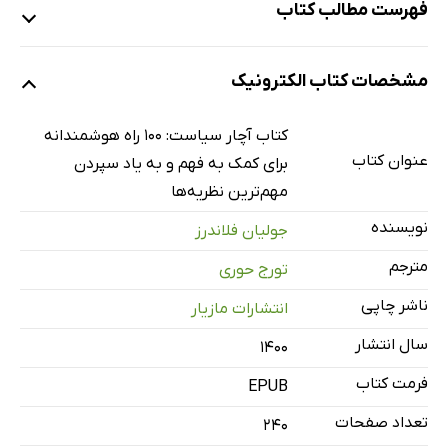
فهرست مطالب کتاب
مقدمه
مشخصات کتاب الکترونیک
تاریخ سیاست
1: زایش سیاستِ زور
کتاب آچار سیاست: 100 راه هوشمندانه
2: جامعه ی «شایسته»
عنوان کتاب
برای کمک به فهم و به یاد سپردن
3: هنر جنگ
مهم‌ترین نظریه‌ها
4: جمهوریت افلاطون
نویسنده
جولیان فلاندرز
5: حکومت صادق
مترجم
تورج حوری
6: قانون طبیعی
ناشر چاپی
انتشارات مازیار
7: فئودالیسم
سال انتشار
۱۴۰۰
8: نظریه ی جنگ عادلانه
9: کلیسا و حکومت
فرمت کتاب
EPUB
10: هنر رهبری
تعداد صفحات
240
11: حالت طبیعی زندگی انسان