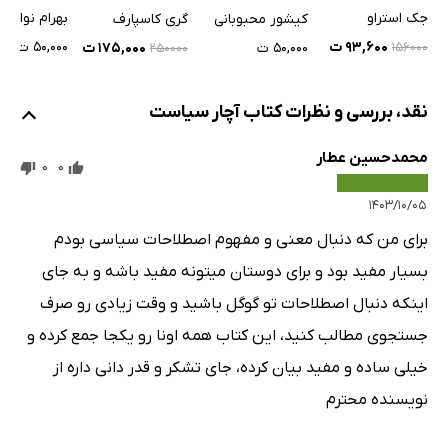
است
ایران
جک استراو
بهرام نوازنی
کیشور محبوبانی
گری کاسپارف
39: فمینیسم
۹۳,۶۰۰ ت
۵۰,۰۰۰ ت
۵۰,۰۰۰ ت
۱۷۵,۰۰۰ ت
۱۵۶۰۰۰
۲۵۰۰۰۰
40: تروریسم
سیستم‌های حکومتی
نقد، بررسی و نظرات کتاب آچار سیاست
41: دموکراسی
محمدحسین عطار
42: حکومت سلطنتی
0
0
43: نظام ریاستی
۱۴۰۳/۱۰/۰۵
44: نظام پارلمانی
برای من که دنبال معنی و مفهوم اصطلاحات سیاسی بودم
45: جمهوریت
بسیار مفید بود و برای دوستان میتونه مفید باشه و به جای
46: الیگارشی
اینکه دنبال اصطلاحات تو گوگل باشید و وقت زیادی رو صرف
47: حکومت اغنیا
جستجوی مطالب کنید، این کتاب همه اونا رو یکجا جمع کرده و
48: هِژِمونی
خیلی ساده و مفید بیان کرده، جای تشکر و قدر دانی داره از
49: استبداد (دیکتاتوری)
نویسنده محترم
50: خداسالاری
51: حکومت های اسلامی