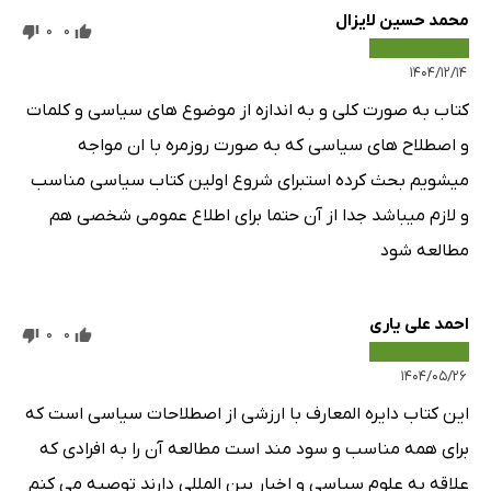
محمد حسین لایزال
0
0
52: فدرالیسم
53: خودمختاری
۱۴۰۴/۱۲/۱۴
54: حکومت محلی
کتاب به صورت کلی و به اندازه از موضوع های سیاسی و کلمات
55: محل های استقرار حکومت
و اصطلاح های سیاسی که به صورت روزمره با ان مواجه
56: تفکیک قوا
میشویم بحث کرده استبرای شروع اولین کتاب سیاسی مناسب
57: سافریج
و لازم میباشد جدا از آن حتما برای اطلاع عمومی شخصی هم
58: سیستم حزبی
مطالعه شود
59: سیستم های اخذ رای
60: کالج الکترال (مجمع انتخاب‌کنندگان)
احمد علی یاری
0
0
61: لابی گری
۱۴۰۴/۰۵/۲۶
62: سازمان های مردم نهاد (NGOها یا سمن ها)
این کتاب دایره المعارف با ارزشی از اصطلاحات سیاسی است که
63: سیاست خارجی
برای همه مناسب و سود مند است مطالعه آن را به افرادی که
64: دفاع و امنیت ملی
علاقه به علوم سیاسی و اخبار بین المللی دارند توصیه می کنم
65: نهادهای بین المللی