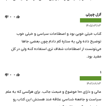
66: سیاست عملی (رئال پولیتیک)
گزل چپرلی
سیاست چگونه کار می‌کند
0
0
67: قانون حمورابی
۱۴۰۵/۰۳/۰۳
68: استوانه ی کوروش
کتاب خیلی خوبی بود و اصطلاحات سیاسی و خیلی خوب
69: سنگ روزتا
توضیح داده ولی یه ستاره کم دادم چون بعضی جاها
70: مانگا کارتا
می‌تونست از اصطلاحات شفاف تری استفاده کنه ولی در کل
71: مانیفست کمونیست
مفید بود.
72: اعلامیه ی استقلال
73: معاهده ی ورسای
1
0
0
74: گزارش بِوِریج
75: سازمان ملل
۱۴۰۲/۰۶/۰۳
76: «رؤیایی دارم»
عالی و دارای 100 موضوع و مبحث جالب. برای هرکسی که به علم
سیاست اقتصادی
سیاست و جامعه شناسی علاقه مند هستش این کتاب رو
77: مالیات و مخارج