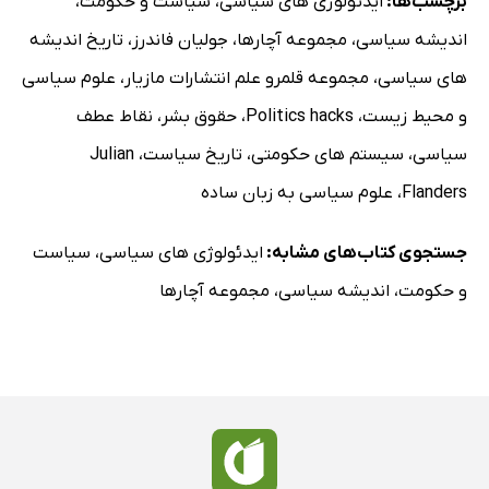
برچسب‌ها:
ایدئولوژی های سیاسی
،
سیاست و حکومت
،
اندیشه سیاسی
،
مجموعه آچارها
،
جولیان فاندرز
،
تاریخ اندیشه
های سیاسی
،
مجموعه قلمرو علم انتشارات مازیار
،
علوم سیاسی
و محیط زیست
،
Politics hacks
،
حقوق بشر
،
نقاط عطف
سیاسی
،
سیستم های حکومتی
،
تاریخ سیاست
،
Julian
Flanders
،
علوم سیاسی به زبان ساده
جستجوی کتاب‌های مشابه:
ایدئولوژی های سیاسی
،
سیاست
و حکومت
،
اندیشه سیاسی
،
مجموعه آچارها