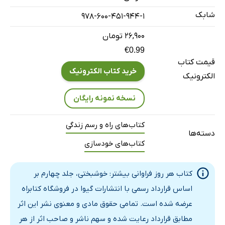
حمله‌ی روزانه
شابک
978-600-451-944-1
واقعی شدن
بخش نخست؛ خودآگاهی
۲۶,۹۰۰ تومان
بخش دوم؛ پذیرش خود
€0.99
قیمت کتاب
بخش سوم؛ حسادت به خود
خرید کتاب الکترونیک
الکترونیک
خوشبختیِ واقعی
فصل چهارم: پذیرش مراقبه
نسخه نمونه رایگان
داستان نخست؛ دست از تلاش بردارید
کتاب‌های راه و رسم زندگی
داستان دوم؛ تسلیم فداکاری شدن
دسته‌ها
کتاب‌های خودسازی
داستان سوم؛ دست از تنفر برداشتن
داستان چهارم؛ چیره شدن بر ترس
کتاب هر روز فراوانی بیشتر: خوشبختی، جلد چهارم بر
داستان پنجم؛ دست از غرور کشیدن
اساس قرارداد رسمی با انتشارات گیوا در فروشگاه کتابراه
پذیرش بدون قید‌وشرط
عرضه شده است. تمامی حقوق مادی و معنوی نشر این اثر
سطح نخست؛ دست‌یابیِ فراگیر
مطابق قرارداد رعایت شده و سهم ناشر و صاحب اثر از هر