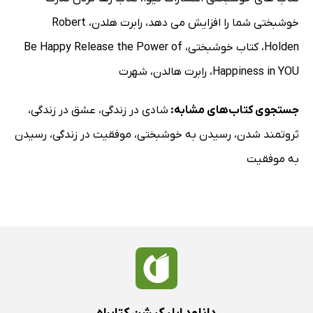
خوشبختی شما را افزایش می دهد
،
رابرت هلدن
،
Robert
Holden
،
کتاب خوشبختی
،
Be Happy Release the Power of
Happiness in YOU
،
رابرت هالدن
،
شهرت
جستجوی کتاب‌های مشابه:
شادی در زندگی
،
عشق در زندگی
،
ثروتمند شدن
،
رسیدن به خوشبختی
،
موفقیت در زندگی
،
رسیدن
به موفقیت