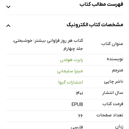
فهرست مطالب کتاب
فصل اول: ناهوشیاریِ روزانه
مشخصات کتاب الکترونیک
ابهام روزانه
یک تمرین روزانه
کتاب هر روز فراوانی بیشتر: خوشبختی،
عنوان کتاب
سلامی ‌به روز
جلد چهارم
مشخص کردن نیت
نویسنده
رابرت هولدن
آمادگی برای تمرین
مترجم
میترا سلیمانی
خوشبخت بودن
ناشر چاپی
انتشارات گیوا
فصل دوم: آماده، پایدار، اکنون
سال انتشار
پاداش خوشبختی
۱۴۰۱
بلیت خوشبختی
فرمت کتاب
EPUB
خوشبختیِ کنونی
تعداد صفحات
66
فصل سوم: واقعیت بیش‌تر
زبان
فارسی