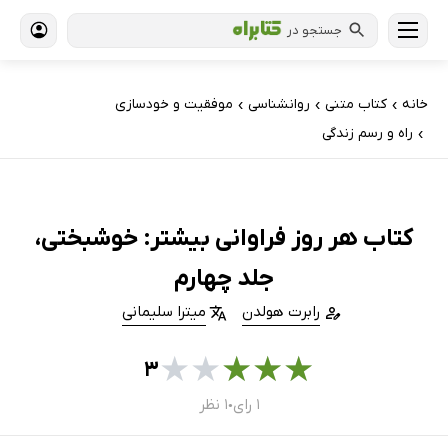
جستجو در
خانه
کتاب‌ متنی
روانشناسی
موفقیت و خودسازی
›
›
›
راه و رسم زندگی
›
کتاب هر روز فراوانی بیشتر: خوشبختی،
جلد چهارم
رابرت هولدن
میترا سلیمانی
★
★
★
★
★
۳
۱ رای
۱ نظر
●