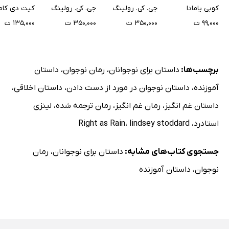
بتابانی
کوبی یامادا
جی. کی. رولینگ
جی. کی. رولینگ
کیت دی کام
۹۹,۰۰۰ ت
۳۵۰,۰۰۰ ت
۳۵۰,۰۰۰ ت
۱۳۵,۰۰۰ ت
برچسب‌ها:
داستان برای نوجوانان
،
رمان نوجوان
،
داستان
آموزنده
،
داستان نوجوان در مورد از دست دادن
،
داستان اخلاقی
،
داستان غم انگیز
،
رمان غم انگیز
،
رمان ترجمه شده
،
لینزی
استادرد
،
lindsey stoddard
،
Right as Rain
جستجوی کتاب‌های مشابه:
داستان برای نوجوانان
،
رمان
نوجوان
،
داستان آموزنده