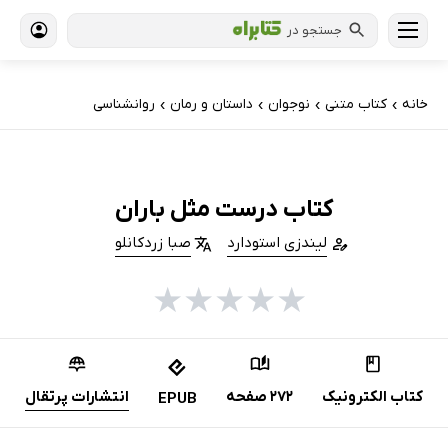
جستجو در
خانه
کتاب‌ متنی
نوجوان
داستان و رمان
روانشناسی
›
›
›
›
کتاب درست مثل باران
لیندزی استودارد
صبا زردکانلو
★
★
★
★
★
کتاب الکترونیک
272 صفحه
انتشارات پرتقال
EPUB