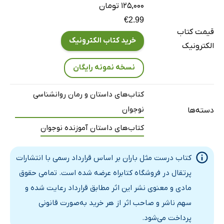
فصل 14: معامله با فرانکی
۱۲۵,۰۰۰ تومان
فصل 15: دست دادن رمزیِ تیم
€2.99
قیمت کتاب
فصل 16: سالگرد
خرید کتاب الکترونیک
الکترونیک
فصل 17: آن شب
فصل 18: یکّه و تنها
نسخه نمونه رایگان
فصل 19: کاری که از دستم برمی‌آید
کتاب‌های داستان و رمان روانشناسی
فصل 20: درهای بسته
نوجوان
دسته‌ها
فصل 21: دورِ شست‌وشو
کتاب‌های داستان آموزنده نوجوان
فصل 22: کمی فاصله
فصل 23: آن شب
کتاب درست مثل باران بر اساس قرارداد رسمی با انتشارات
فصل 24: نقشه‌ها
پرتقال در فروشگاه کتابراه عرضه شده است. تمامی حقوق
فصل 25: عملیات نجات خانه‌ی خانم دِیسی
مادی و معنوی نشر این اثر مطابق قرارداد رعایت شده و
فصل 26: بهترین شکلا‌ت ‌داغ
سهم ناشر و صاحب اثر از هر خرید به‌صورت قانونی
فصل 27: همه‌ی چیزی که در توان داریم
پرداخت می‌شود.