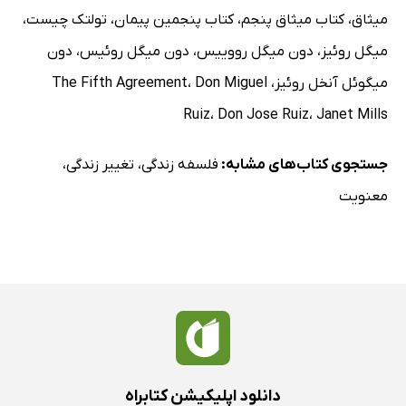
میثاق
،
کتاب میثاق پنجم
،
کتاب پنجمین پیمان
،
تولتک چیست
،
میگل روئیز
،
دون میگل رووییس
،
دون میگل روئیس
،
دون
میگوئل آنخل روئیز
،
Don Miguel
،
The Fifth Agreement
Ruiz
،
Don Jose Ruiz
،
Janet Mills
جستجوی کتاب‌های مشابه:
فلسفه زندگی
،
تغییر زندگی
،
معنویت
دانلود اپلیکیشن کتابراه