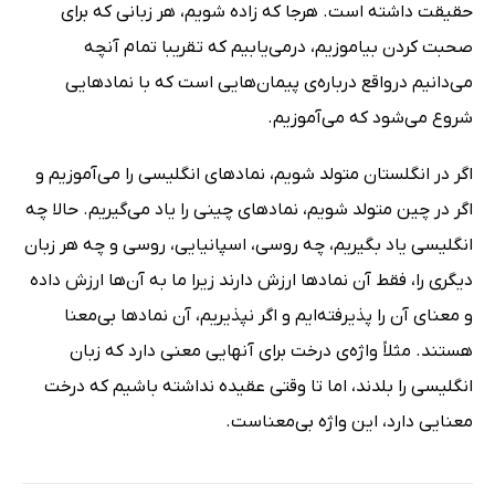
حقیقت داشته است. هرجا که زاده شویم، هر زبانى که براى
صحبت کردن بیاموزیم، درمى‌یابیم که تقریبا تمام آنچه
مى‌دانیم درواقع درباره‌ى پیمان‌هایى است که با نمادهایى
شروع مى‌شود که مى‌آموزیم.
اگر در انگلستان متولد شویم، نمادهاى انگلیسى را مى‌آموزیم و
اگر در چین متولد شویم، نمادهاى چینى را یاد مى‌گیریم. حالا چه
انگلیسى یاد بگیریم، چه روسى، اسپانیایى، روسى و چه هر زبان
دیگرى را، فقط آن نمادها ارزش دارند زیرا ما به آن‌ها ارزش داده
و معناى آن را پذیرفته‌ایم و اگر نپذیریم، آن نمادها بى‌معنا
هستند. مثلاً واژه‌ى درخت براى آنهایى معنى دارد که زبان
انگلیسى را بلدند، اما تا وقتى عقیده نداشته باشیم که درخت
معنایى دارد، این واژه بى‌معناست.