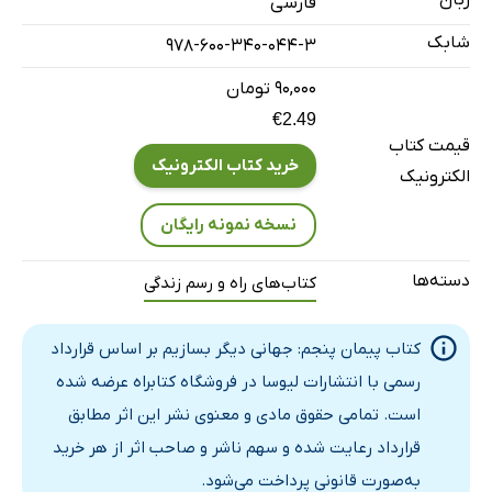
زبان
فارسی
نیروى تردید. پیمان پنجم: شکاک باشید، اما یاد بگیرید که گوش
شابک
978-600-340-044-3
کنید
رؤیاى اولین توجه. قربانیان
۹۰,۰۰۰ تومان
رؤیاى دومین توجه. جنگجویان
€2.49
قیمت کتاب
رؤیاى سومین توجه. استادان
خرید کتاب الکترونیک
الکترونیک
بیننده شدن. دیدگاهى تازه
سه زبان. چه‌جور پیام‌آورى هستید؟
نسخه نمونه رایگان
سخن پایانى
دسته‌ها
کتاب‌های راه و رسم زندگی
کتاب پیمان پنجم: جهانی دیگر بسازیم بر اساس قرارداد
رسمی با انتشارات لیوسا در فروشگاه کتابراه عرضه شده
است. تمامی حقوق مادی و معنوی نشر این اثر مطابق
قرارداد رعایت شده و سهم ناشر و صاحب اثر از هر خرید
به‌صورت قانونی پرداخت می‌شود.