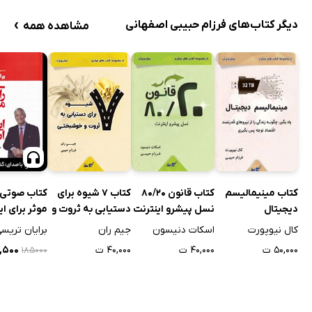
›
دیگر کتاب‌های فرزام حبیبی اصفهانی
مشاهده همه
کتاب مینیمالیسم
کتاب قانون 80/20
کتاب 7 شیوه برای
کتاب صوتی ر
دیجیتال
نسل پیشرو اینترنت
دستیابی به ثروت و
موثر برای ای
خوشبختی
انگیزه
کال نیوپورت
اسکات دنیسون
جیم ران
برایان تریس
۵۰,۰۰۰ ت
۴۰,۰۰۰ ت
۴۰,۰۰۰ ت
۲۹,۵۰۰
۱۸۵۰۰۰