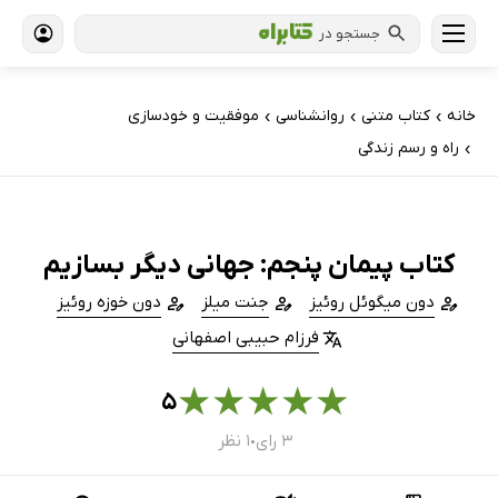
جستجو در
خانه
کتاب‌ متنی
روانشناسی
موفقیت و خودسازی
›
›
›
راه و رسم زندگی
›
کتاب پیمان پنجم: جهانی دیگر بسازیم
دون میگوئل روئیز
جنت میلز
دون خوزه روئیز
فرزام حبیبی اصفهانی
★
★
★
★
★
۵
۳ رای
۱ نظر
●