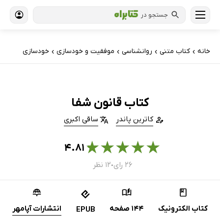
جستجو در
خانه
کتاب‌ متنی
روانشناسی
موفقیت و خودسازی
خودسازی
›
›
›
›
کتاب قانون شفا
کاترین پاندر
ساقی اکبری
★
★
★
★
★
۴.۸۱
۲۶ رای
۱۲ نظر
●
کتاب الکترونیک
144 صفحه
انتشارات آپامهر
EPUB