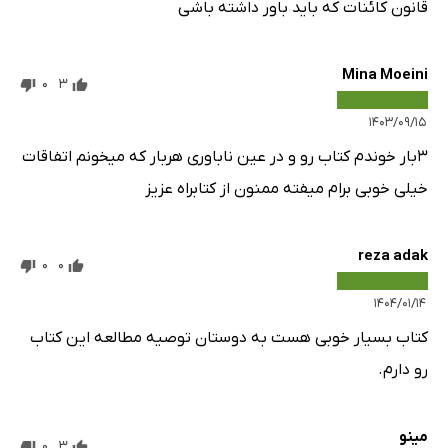
قانون کائنات که باید باور داشته باشی
Mina Moeini
0
3
۱۴۰۳/۰۹/۱۵
۳بار خوندم کتاب رو و در عین ناباوری هربار که میخونم اتفاقات
خیلی خوبی برام میفته ممنون از کتابراه عزیز
reza adak
0
0
۱۴۰۴/۰۱/۱۴
کتاب بسیار خوبی هست به دوستان توصیه مطالعه این کتاب
رو دارم.
مینو
0
3