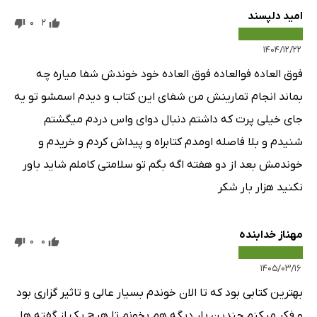
امید دلپسند
0
2
۱۴۰۴/۱۲/۲۲
فوق العاده فوالعاده فوق العاده خود خوندش شفا میاره چه
بماند انجام تمارینش من شفای این کتاب و دیدم اسمشو تو یه
جای خیلی پرت که داشتم دنبال دوای واس دردم میگشتم
شنیدم و بلا فاصله اومدم کتابراه و پیداش کردم و خریدم و
خوندمش بعد از دو هفته اگه بگم تو سلامتی کاملم شاید باور
نکنید هزار بار شکر
مهناز خدابنده
0
0
۱۴۰۵/۰۳/۱۶
بهترین کتابی بود که تا الان خوندم بسیار عالی و تاثیر گزاری بود
و فکر میکنم چندین بار دیگه هم بخونم تا هیچ یک از گفته ها