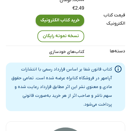
شیوه عفو و بخشایش
€2.49
قیمت کتاب
قاعده عفو و بخشایش
خرید کتاب الکترونیک
الکترونیک
فصل چهارم: قانون شفابخش رهایی
آزاد کردن دیگران، یعنی آزاد ساختن خودتان؟
نسخه نمونه رایگان
رهایی اغلب بهبود می‌آورد، نه مرگ!
دسته‌ها
کتاب‌های خودسازی
فصل پنجم: قانون شفابخش
فصل ششم: قانون شفابخش ستایش
کتاب قانون شفا بر اساس قرارداد رسمی با انتشارات
فصل هفتم: قانون شفابخش محبت
آپامهر در فروشگاه کتابراه عرضه شده است. تمامی حقوق
فصل هشتم: شفا از طریق معجزه
مادی و معنوی نشر این اثر مطابق قرارداد رعایت شده و
فصل نهم: قانون مرموز شفا
سهم ناشر و صاحب اثر از هر خرید به‌صورت قانونی
فصل دهم: قانون شفابخش تجسم
پرداخت می‌شود.
فصل یازدهم: قانون عارفانه شفا
1. برای ارتباط با سنخ هیجان‌پرست
2. برای ارتباط با سنخ تلخ و شیرین