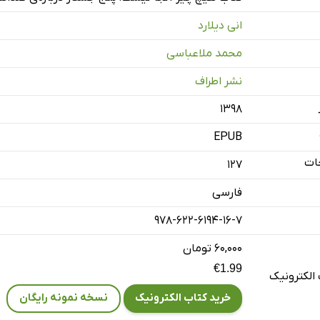
انی دیلارد
محمد ملاعباسی
نشر اطراف
۱۳۹۸
EPUB
ات
127
فارسی
978-622-6194-16-7
۶۰,۰۰۰ تومان
€1.99
الکترونیک
خرید کتاب الکترونیک
نسخه نمونه رایگان