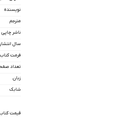
3- سفر اکتشافی به قطب: بلندای فکر و پوچی واقعیت
نویسنده
4- کسوف کامل: نجات زندگی با دستور‌زبان و کلمه
مترجم
5- آموزش مکالمه به سنگ: جنب‌وجوشی در سکوت
ناشر چاپی
سال انتشار
فرمت کتاب
تعداد صفح
زبان
شابک
قیمت کتاب 