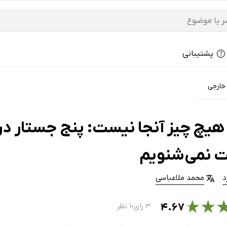
پشتیبانی
 خارجی
هیچ چیز آنجا نیست: پنج جستار درب
 نمی‌شنویم
د
محمد ملاعباسی
★
★
۴.۶۷
۳ رای
۱ نظر
●