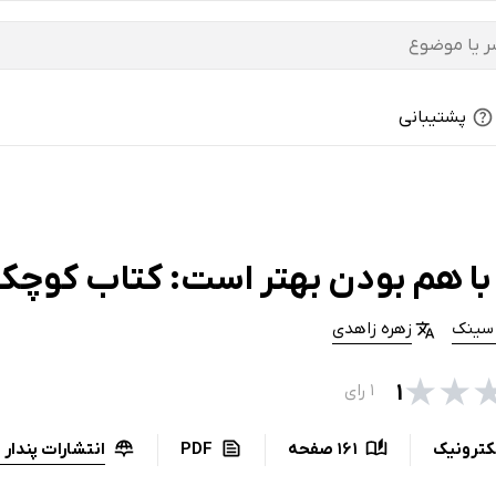
پشتیبانی
با هم بودن بهتر است: کتاب کوچک
سینک
زهره زاهدی
★
★
۱
۱ رای
انتشارات پندار 
کترونیک
161 صفحه
PDF