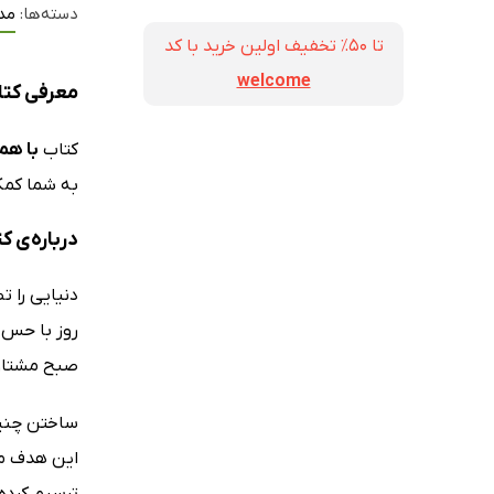
دسته‌ها:
مد
تا ۵۰٪ تخفیف اولین خرید با کد
welcome
معرفی کتا
کتاب
با هم
به شما کمک 
درباره‌ی ک
دنیایی را ت
روز با حس 
صبح مشتاق ر
ساختن چنین
این هدف مش
ترسیم کرده