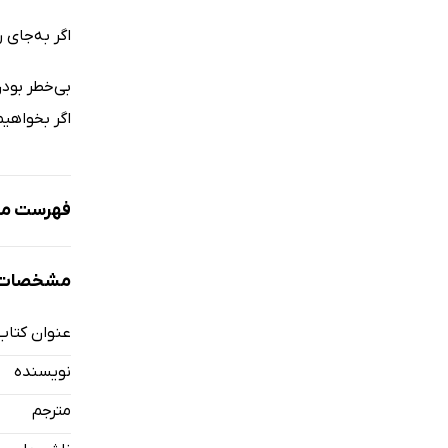
اگر به‌جای ر
بی‌خطر بود
اگر بخواهیم
فهرست مط
از اینجا شر
مشخصات ک
یکی را انتخا
بصیرت پیدا
عنوان کتاب
استقامت
نویسنده
وسوسه
مترجم
بازگشت