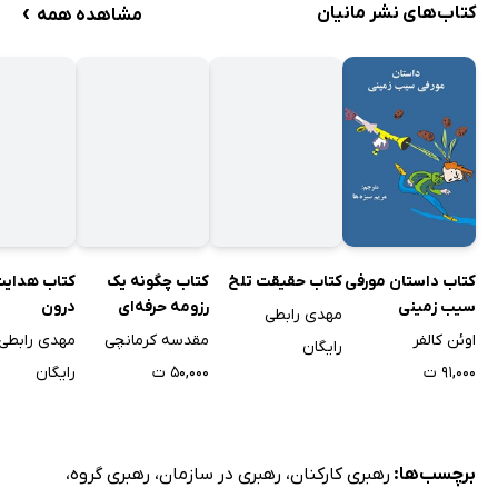
جرم
›
کتاب‌های نشر مانیان
مشاهده همه
اقتصاد نیرو
مانور
وحدت فرماندهی
امنیت
غافلگیری
سادگی
بخش ششم: چگونه می‌توان مشکل راحل کرد؟
کتاب هدایت 
کتاب داستان مورفی
کتاب حقیقت تلخ
کتاب چگونه یک
مرحله اول: محدوده مشکل
درون
سیب زمینی
رزومه حرفه‌ای
مهدی رابطی
مرحله دوم: شناسایی راه‌حل
بنویسیم؟
مهدی رابطی
اوئن کالفر
مقدسه کرمانچی
رایگان
مرحله سوم: حل مشکل و استفاده از راه‌حل
رایگان
۹۱,۰۰۰ ت
۵۰,۰۰۰ ت
مرحله چهارم: ارزیابی نتایج
مرحله پنجم: رهبری
بخش هفتم: عواقب ناخواسته
برچسب‌ها:
رهبری کارکنان
،
رهبری در سازمان
،
رهبری گروه
،