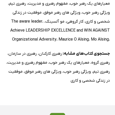
پرسشنامه تصمیم‌گیری
معیارهای یک رهبر خوب
،
مفهوم رهبری و مدیریت
،
رهبری تیم
،
ﺁزمایش طراحی شده
ویژگی رهبر خوب
،
ویژگی های رهبر موفق
،
موفقیت در زندگی
نتایج ﺁزمایش طراحی شده برای گروه پایه
شخصی و کاری
،
کار گروهی
،
مو آلسینگ
،
،
The aware leader‭
نتایج ﺁزمایش طراحی شده گروه جایگزین
Achieve LEADERSHIP EXCELLENCE and WIN AGAINST
تصمیمات اولیه
Organizational Adversity
،
Maurice O Alsing
،
Mo Alsing
،
تصمیمات برنامه‌ریزی‌شده در برابر تصمیمات برنامه‌ریزی ‌نشده
مزایای شبکه محور
جستجوی کتاب‌های مشابه:
رهبری کارکنان
،
رهبری در سازمان
،
ارزیابی تهدیدها
رهبری گروه
،
معیارهای یک رهبر خوب
،
مفهوم رهبری و مدیریت
،
ریسک ناشناخته
رهبری تیم
،
ویژگی رهبر خوب
،
ویژگی های رهبر موفق
،
موفقیت
عواقب نامطلوب
در زندگی شخصی و کاری
پیشرفت انجام شده
فرایند تصمیم‌گیری نظامی کنونی
حوادث بزرگ و ناگوار
ناشناخته‌ها