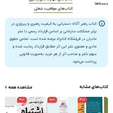
بیست ویژگی یک رهبر ﺁگاه
دسته‌ها
کتاب‌های موفقیت شغلی
بهینه‌سازی رهبری برای سازمان
هنر ارتباطات
کتاب رهبر آگاه: دستیابی به کیفیت رهبری و پیروزی در
بخش سوم: عنکبوت و شبکه ﺁن
برابر مشکلات سازمانی بر اساس قرارداد رسمی با نشر
شبکه
مانیان در فروشگاه کتابراه عرضه شده است. تمامی حقوق
عنکبوت هشت پا
مادی و معنوی نشر این اثر مطابق قرارداد رعایت شده و
اولین پای عنکبوت اعتقاد به جبری بودن است
سهم ناشر و صاحب اثر از هر خرید به‌صورت قانونی
ترس دومین پای عنکبوت است
پرداخت می‌شود.
هرج‌ومرج سومین پای عنکبوت است
تغییر، چهارمین پای عنکبوت است
متوسط بودن؛ پنجمین پای عنکبوت است
›
کتاب‌های مشابه
مشاهده همه
آنتروپی، ششمین پای عنکبوت است
انحراف، هفتمین پای عنکبوت است
۴۰٪
۵۰٪
۳۰٪
خودخواهی، هشتمین پای عنکبوت است