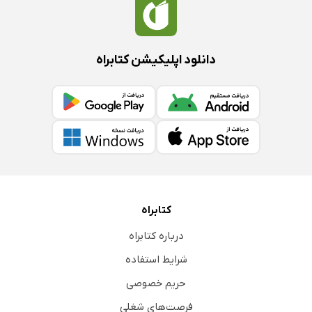
مدل مسئله
مدل راه‌حل
بخش هشتم: ضد رهبری
دانلود اپلیکیشن کتابراه
صفات ضد رهبر
اجتناب از مسئولیت
اعتبار گرفتن
فقط ارتقای خود
خطرپذیری
بلاتکلیفی
خواستار وفاداری یک‌طرفه
کتابراه
ظاهر ساختگی
درباره کتابراه
دفاع احساسی
شرایط استفاده
مقابله‌ای
حریم خصوصی
چاپلوسی
فرصت‌های شغلی