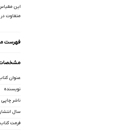
این مقیاس ی
متفاوت در 
فهرست مط
پیشگفتار
مشخصات ک
فصل اول: 
حسادت ساز
عنوان کتاب
تعریف حسا
نویسنده
تفاوت حسا
ناشر چاپی
انواع حساد
سال انتشار
حسادت ساز
انواع حساد
فرمت کتاب