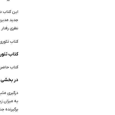
جدید مدیریت
نظری رفتار 
کتاب تئوری
کتاب تئور
کتاب حاضر 
در بخشی ا
درگیری مثب
به میزان ز
برگیرنده جن