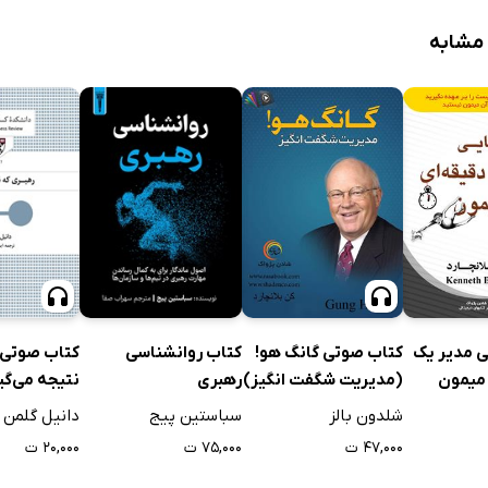
 کارکنان
کوت سازمانی و راه‌های تقویت آوای کارکنان
 مشابه
طراحی شغل
حی شغل
 طراحی شغل
اهمیت طراحی مشاغل
ی شغل
هداف در طراحی مشاغل
ی مدیر یک
کتاب صوتی گانگ هو!
کتاب روانشناسی
کتاب صوتی 
 در طراحی مشاغل
 میمون
(مدیریت شگفت انگیز)
رهبری
نتیجه می‌گی
ی شغل
شلدون بالز
سباستین پیج
دانیل گلمن
 طراحی شغل
۴۷,۰۰۰ ت
۷۵,۰۰۰ ت
۲۰,۰۰۰ ت
احی شغل