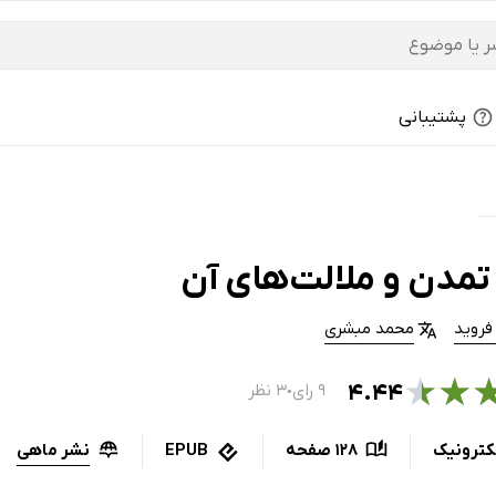
پشتیبانی
تمدن و ملالت‌ها‌ی آن
فروید
محمد مبشری
★
★
۴.۴۴
۹ رای
۳ نظر
●
نشر ماهی
کترونیک
128 صفحه
EPUB