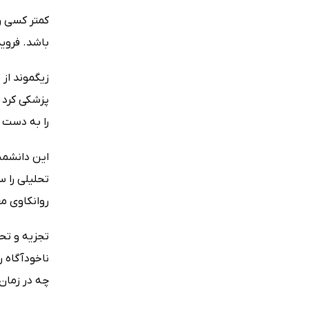
باشد. فروید (1856 – 1939) یک متخصص مغز و اعصاب اتریشی و بنیانگذار ع
را به دست آ
این دانشمند
تحلیلی را س
روانکاوی م
تجزیه و تحل
ناخودآگاه ر
چه در زمان