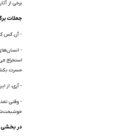
برخی از آثا
جملات برگز
- آن کس که 
- انسان‌ها
استخراج مى‌
حسرت بکش
- آرى، از ا
- وقتى تمدن
خوشبخت‌شدن
در بخشی از