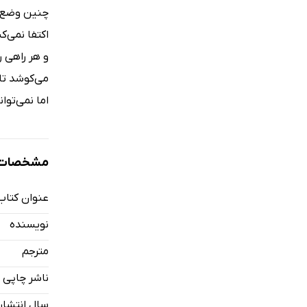
چنین وضع د
اکتفا نمى‌
و هر راهى ر
مى‌کوشد تا
اما نمى‌تو
مشخصات ک
عنوان کتاب
نویسنده
مترجم
ناشر چاپی
سال انتشار