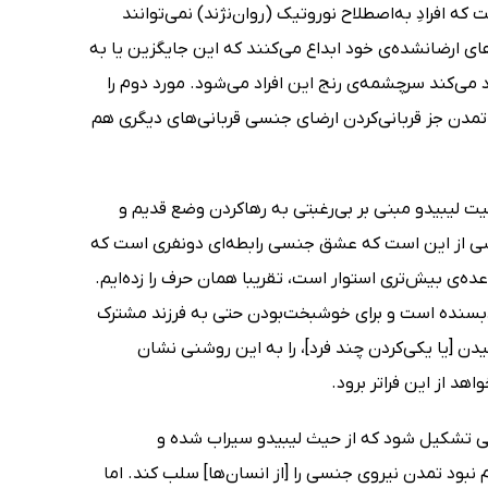
افرادِ به‌اصطلاح نوروتیک (روان‌نژند) نمى‌توانند
‌هاى ارضانشده‌ى خود ابداع مى‌کنند که این جایگزین یا به
مى‌کند سرچشمه‌ى رنج این افراد مى‌شود. مورد دوم را
ا تمدن جز قربانى‌کردن ارضاى جنسى قربانى‌هاى دیگرى هم
ت لیبیدو مبنى بر بى‌رغبتى به رهاکردن وضع قدیم و
ى از این است که عشق جنسى رابطه‌اى دونفرى است که
ده‌ى بیش‌ترى استوار است، تقریبا همان حرف را زده‌ایم.
ودبسنده است و براى خوشبخت‌بودن حتى به فرزند مشترک
ن [یا یکى‌کردن چند فرد]، را به این روشنى نشان
د از این فراتر برود.
یى تشکیل شود که از حیث لیبیدو سیراب شده و
م نبود تمدن نیروى جنسى را [از انسان‌ها] سلب کند. اما