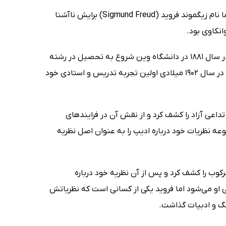
کمتر کسی را می‌شناسیم که نام روانکاوی و جلسات روان درمانی را شنیده باشد اما نام زیگموند فروید (Sigmund Freud) برایش ناآشنا
زیگموند از پدر و مادر یهودی در یکی از شهرهای امپراتوری اتریش به دنیا آمد. او در سال 1881 در دانشگاه وین شروع به تحصیل در رشته
پزشکی کرد و در سال 1885، توانست دکترای آسیب‌شناسی اعصاب را دریافت کند و در سال 1902 میلادی اولین تجربه تدریس و استادی خود
داعی آزاد را کشف کرد و از نقش آن در فرایندهای
عه نظریات خود درباره ادیپ را به عنوان اصل نظریه
کوب را کشف کرد و پس از آن نظریه خود درباره
ی او می‌شود اما فروید یکی از کسانی است که نظریاتش
نگ و ادبیات گذاشت.