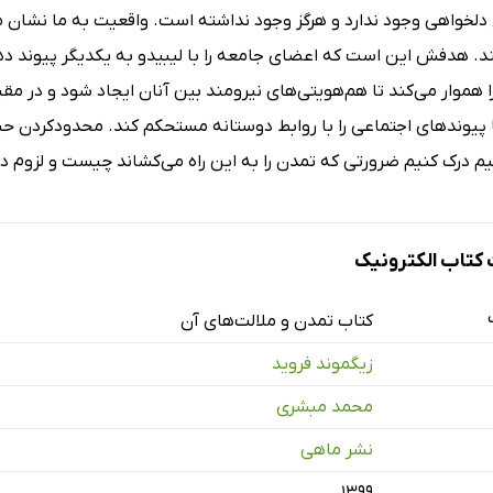
لخواهى وجود ندارد و هرگز وجود نداشته است. واقعیت به ما نشان م
کند. هدفش این است که اعضاى جامعه را با لیبیدو به یکدیگر پیوند 
ا هموار مى‌کند تا هم‌هویتى‌هاى نیرومند بین آنان ایجاد شود و در م
 پیوندهاى اجتماعى را با روابط دوستانه مستحکم کند. محدودکردن 
انیم درک کنیم ضرورتى که تمدن را به این راه مى‌کشاند چیست و لزو
تاب الکترونیک
کتاب تمدن و ملالت‌ها‌ی آن
زیگموند فروید
محمد مبشری
نشر ماهی