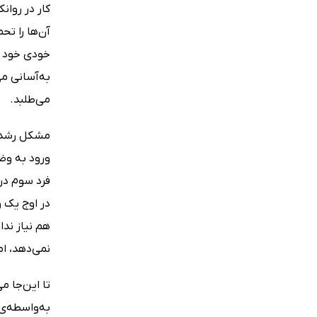
کار در روان
آن‌ها را تح
خودى خود پ
به‌آسانى مى
مى‌طلبد.
مشکل رشد ت
ورود به وض
فرد سوم در 
در اوج یک 
هم نیاز ند
نمى‌دهد، ام
تا این‌جا 
به‌واسطه‌ى 