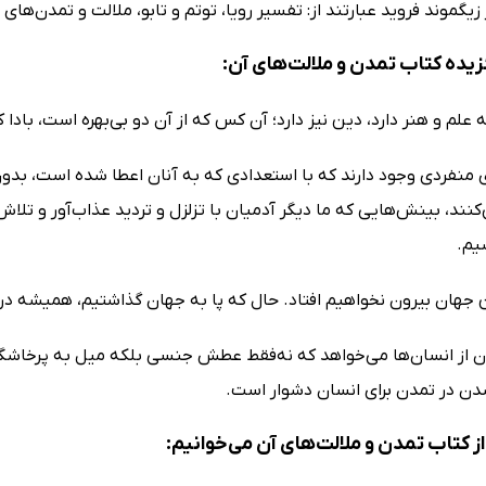
ر زیگموند فروید عبارتند از: تفسیر رویا، توتم و تابو، ملالت و تمدن‌ه
یده کتاب تمدن و ملالت‌ها‌ی آن:
علم و هنر دارد، دین نیز دارد؛ آن کس که از آن دو بى‌بهره است، بادا
ى منفردى وجود دارند که با استعدادى که به آنان اعطا شده است، بدو
کنند، بینش‌هایى که ما دیگر آدمیان با تزلزل و تردید عذاب‌آور و تلاش 
یم.
ین جهان بیرون نخواهیم افتاد. حال که پا به جهان گذاشتیم، همیشه د
 از انسان‌ها مى‌خواهد که نه‌فقط عطش جنسى بلکه میل به پرخاشگرى خ
 در تمدن براى انسان دشوار است.
 کتاب تمدن و ملالت‌ها‌ی آن می‌خوانیم: