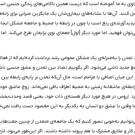
کاوى به ما آموخته است که درست همین ناکامى‌هاى زندگى جنسى است که 
مل کنند. آن‌ها با نشانه‌هاى بیمارى‌شان یک جایگزین جبرانى براى رانه
دیدآورنده‌ى رنج است یا چون در رابطه با محیط و جامعه مشکل ایجاد 
‌توان فهمید، اما مورد دیگر [اول] معماى نوى برایمان طرح مى‌کند. ام
مدن را به‌منزله‌ى یک مشکل عمومى رشد برداشت کرده‌ایم که از فعالی
ع جدید ناشى مى‌شود. اگر بگوییم تضاد بین تمدن و عشق جنسى ناش
این میان اضافى یا مزاحم است، حال آن‌که تمدن بر پایه‌ى رابطه بین ع
رابطه‌ى عاشقانه رغبتى به محیط اطراف باقى نمى‌ماند. زوج عاشق خ
ارد. اِروس در هیچ مورد دیگر هسته‌ى ذات خود، یعنى قصد وحدت‌بخشید
ا وقتى با عشق دو انسان به یکدیگر به این مقصود دست یافت نمى‌خواه
مى‌توانیم به‌خوبى تصور کنیم که یک جامعه‌ى متمدن از چنین جفت‌ها
کار و علایق مشترک با هم پیوند داشته باشند. اگر این‌طور مى‌بود، لاز