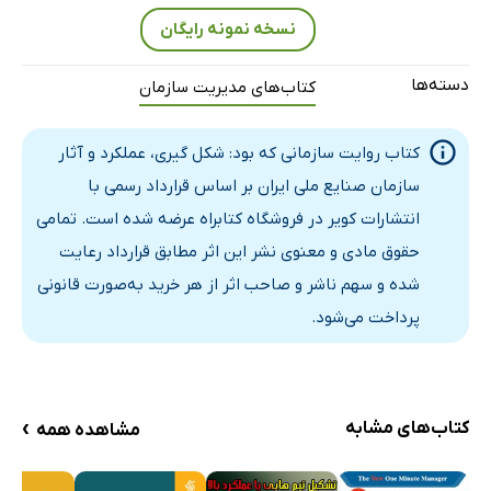
فصل دوم: تشکیلات سازمان صنایع ملی ایران
نسخه نمونه رایگان
آئین‌نامه اجرایی، گام نخست در اجرای قانون
اساس‌نامه سازمان صنایع ملی ایران؛ تجلی هویت سازمانی
دسته‌ها
کتاب‌های مدیریت سازمان
استقلال مالی سازمان صنایع ملی ایران
اعضای شورای سازمان و مدیران عامل
کتاب روایت سازمانی که بود: شکل گیری، عملکرد و آثار
گروه‌های تخصصی؛ قلب مدیریتی سازمان صنایع ملی ایران
سازمان صنایع ملی ایران بر اساس قرارداد رسمی با
متمم قانون حفاظت و توسعه صنایع ایران، ورود بخش
انتشارات کویر در فروشگاه کتابراه عرضه شده است. تمامی
خصوصی
حقوق مادی و معنوی نشر این اثر مطابق قرارداد رعایت
فصل سوم: انحلال سازمان صنایع ملی ایران
شده و سهم ناشر و صاحب اثر از هر خرید به‌صورت قانونی
چرا به انحلال تن داد؟
پرداخت می‌شود.
نقطه‌چین خصوصی‌سازی، گام‌های انحلال
انحلال شرکت‌ها و سپس انحلال سازمان
تردید در قانون حفاظت؛ پیشاهنگ انحلال
›
کتاب‌های مشابه
مشاهده همه
اصلاحیه‌ای که راه به جایی نبرد