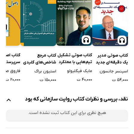
فصل چهارم: عملکرد سازمان صنایع ملی ایران
عملکرد اقتصادی
شاخص تولید
آموزش
پژوهش، دیر آمد
پشتیبانی جنگ
کتاب صوتی تشکیل
کتاب اصول
کتاب صوتی مدیر
کتاب مرجع
دعاوی خارجی
تیم‌هایی با عملکرد
سرپرستی
یک دقیقه‌ای جدید
شاخص‌های کلیدی
فصل پنجم: جمع‌بندی
بالا
ارزیابی عملکرد
مایک فیگلیولو
فاروق صفی ز
اسپنسر جانسون
استیون براگ
سازمان
پیوست‌ها
۴۰,۰۰۰ ت
۲۰,۰۰۰ ت
۵۴,۰۰۰ ت
۱۵۰,۰۰۰ ت
فهرست منابع مکتوب
نقد، بررسی و نظرات کتاب روایت سازمانی که بود
هیچ نظری برای این کتاب ثبت نشده است.