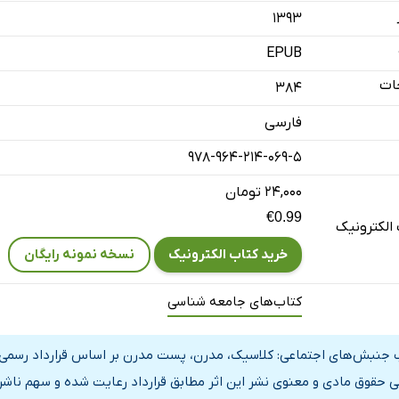
۱۳۹۳
EPUB
ات
384
فارسی
978-964-214-069-5
تی
صادی
۲۴,۰۰۰ تومان
€0.99
د
الکترونیک
خرید کتاب الکترونیک
نسخه نمونه رایگان
کتاب‌های جامعه شناسی
عیتی
 جنبش‌های اجتماعی: کلاسیک، مدرن، پست مدرن بر اساس قرارداد رسمی با
ی حقوق مادی و معنوی نشر این اثر مطابق قرارداد رعایت شده و سهم ناشر 
 اعتراض و شورش