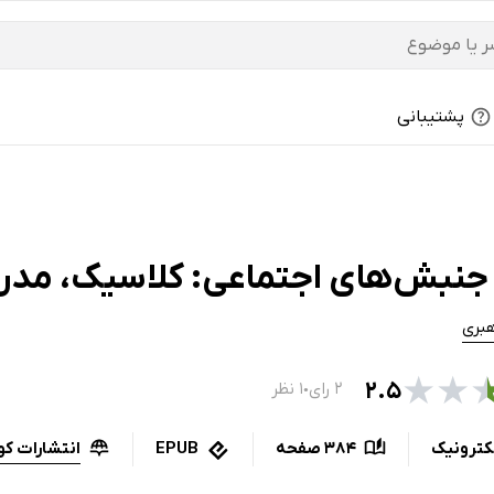
پشتیبانی
جنبش‌های اجتماعی: کلاسیک، مد
بری
★
★
۲.۵
۲ رای
۱ نظر
●
انتشارات کو
کترونیک
384 صفحه
EPUB