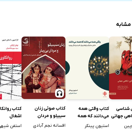
ختار
 مشابه
انی
ت‌ها و تصادف‌ها
قلاب
مبلیک
 و انقلاب
قلاب
ب
اب
دهقانی
کتاب صوتی زنان
 شناسی
کتاب وقتی همه
کتاب روانک
ها
سیبیلو و مردان
اهی جهانی
می‌دانند که همه
اشغال
نقلاب‌ها
بی‌ریش: نگرانی‌های
می‌دانند
افسانه نجم آبادی
پین
استیون پینکر
استفن شیهی
در مهار انقلاب‌ها
جنسیتی در مدرنیته