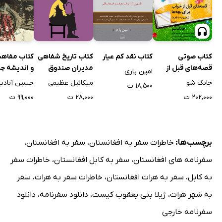
هشت مارس در افغانستان
خلبانان زن
قصۀ ژنرال عزیزه
کتاب صوتی
کتاب نقد کم عیار
کتاب تاریخ شفاهی
کتاب مفاهی
گیسو جهانگیری
قصه‌های قبل از
مدیران صندوق
و اندیشه ج
امین یاری
اختلافات فارس‌ها و پشتون‌ها
خواب برای بچه‌ها -
بازنشستگی کشوری
جانگ شو
میکائیل عظیمی
حسین آبادیا
۱۸,۵۰۰ ت
زمستان
پدرام متهم می‌کند: کرزای از طالبان بود
۲۰۲,۰۰۰ ت
۲۸,۰۰۰ ت
۹۹,۰۰۰ ت
فصل پنجم: هرات، زمستان 1383
محرومیت در دو سوی مرز، اما متفاوت
حجاب به سبک ایرانی
برچسب‌ها:
خاطرات سفر به افغانستان
،
سفر به افغانستان
،
نشریه‌های هرات
سفرنامه های افغانستان
،
سفر به کابل افغانستان
،
خاطرات سفر
شفاخانۀ هرات
به کابل
،
سفر به هرات افغانستان
،
خاطرات سفر به هرات
،
سفر
دانشجو طلبه‌های هرات
به شهر هرات
،
ژیلا بنی یعقوب کیست
،
دانلود سفرنامه
،
دانلود
هرات، سرزمین زرتشت؟
سفرنامه خارجی
دموکراسی با ناهار