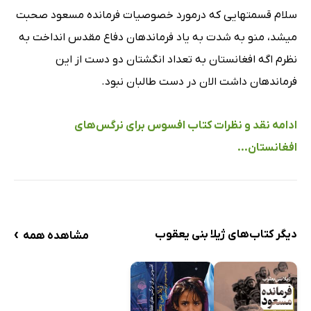
سلام قسمتهایی که درمورد خصوصیات فرمانده مسعود صحبت
دخترم! خلبان نشو؛ سقوط می‌کنی
میشد، منو به شدت به یاد فرماندهان دفاع مقدس انداخت به
فدایی‌های تمام‌وقت
نظرم اگه افغانستان به تعداد انگشتان دو دست از این
ازدواج مسعود با دختر بادیگاردش
فرماندهان داشت الان در دست طالبان نبود.
شیوۀ فرماندهی
پیامی برای دشمن دیروز
ادامه نقد و نظرات کتاب افسوس برای نرگس‌های
گارد ویژه
افغانستان...
فصل چهارم: کابل، زمستان 1382
تفاوت کابل با قبل
مهمان‌نوازی افغان‌ها
پرسش‌های زنان افغان دربارۀ زنان ایران
›
دیگر کتاب‌های ژیلا بنی یعقوب
مشاهده همه
انتظار، سرما و انتظار
وزارت زنان
خودسوزی زنان
زنان اکنون با شجاعت حرف می‌زنند