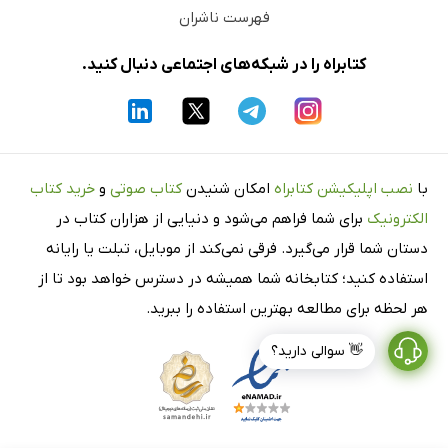
فهرست ناشران
سرزمین دره‌ها، سه ماه بعد
جادۀ پنجشیر، پول گمشده و خبرنگار فرانسوى
کتابراه را در شبکه‌های اجتماعی دنبال کنید.
دشواری‌های یک نمایندۀ زن در افغانستان
باران، بوی کباب و زنانی در پشت پرده
تاریکی مطلق کابل و برق اهدایی آقای وزیر
بزرگداشت احمد شاملو در کابل
با
نصب اپلیکیشن کتابراه
امکان شنیدن
کتاب صوتی
و
خرید کتاب
فصل هفتم: کابل، پاییز 1386
الکترونیک
برای شما فراهم می‌شود و دنیایی از هزاران کتاب در
دستان شما قرار می‌گیرد. فرقی نمی‌کند از موبایل، تبلت یا رایانه
گفت‌وگو با لطیف پدرام
استفاده کنید؛ کتابخانه شما همیشه در دسترس خواهد بود تا از
زنان قندهار
هر لحظه برای مطالعه بهترین استفاده را ببرید.
👋 سوالی دارید؟