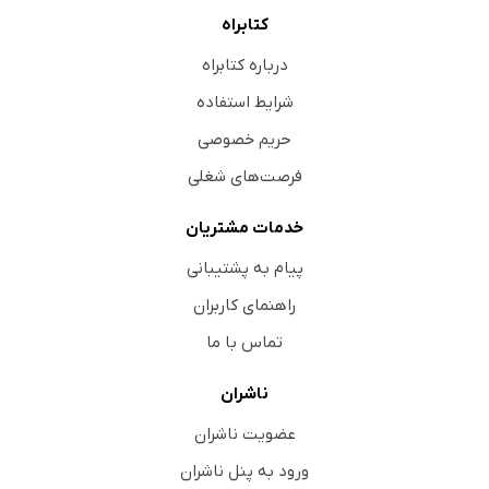
کتابراه
یک نمونه: الهه
نمونۀ دوم: شعله
درباره کتابراه
نمونۀ سوم: فوزیه
شرایط استفاده
زهرا: نمونۀ دیگر
حریم خصوصی
مهری: نام مستعار
فرصت‌های شغلی
ادامۀ داستان الهه
خدمات مشتریان
فصل ششم: کابل، تابستان و پاییز 1385
پیام به پشتیبانی
دانشگاه کابل
راهنمای کاربران
فعالیت سیاسی ممنوع!
ترس مردم از بازگشت طالبان
تماس با ما
مجاهدان خسته، تکنوکرات‌های ناآشنا و طالبان آموزش‌دیده
ناشران
بزرگداشت مسعود
عضویت ناشران
آمریکایى‌ها در پنجشیر
ورود به پنل ناشران
خانۀ عبدالله عبدالله