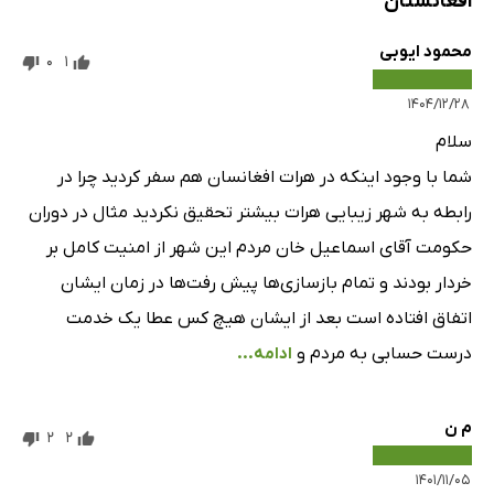
افغانستان
تکدّی کلان
محمود ایوبی
0
1
واکنش منفی به مدرن شدن
20 فیلم یا 20 سال آوارگی
۱۴۰۴/۱۲/۲۸
پنج سال سلطۀ طالبان
سلام
وعده‌هایی که عملی نشد
شما با وجود اینکه در هرات افغانسان هم سفر کردید چرا در
آرزوی حذف خشونت
رابطه به شهر زیبایی هرات بیشتر تحقیق نکردید مثال در دوران
پاریس در کابل
حکومت آقای اسماعیل خان مردم این شهر از امنیت کامل بر
مردم دنیا خسته شده‌اند
خردار بودند و تمام بازسازی‌ها ‌پیش رفت‌ها در زمان ایشان
بازگشت به چوپانی
اتفاق افتاده است بعد از ایشان هیچ کس عطا یک خدمت
ملاقات با رنج واقعی
درست حسابی به مردم و
ادامه...
رنج واقعی
فصل سوم: درۀ پنجشیر، پاییز 1381
م ن
2
2
درۀ پنجشیر، مسعود شهید و حافظیه «چه‌گوآرا»، «بودا»،
۱۴۰۱/۱۱/۰۵
«مسعود» و زن ایتالیایی