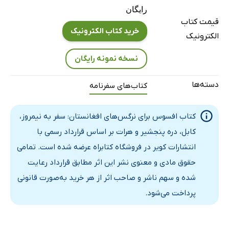
رایگان
فقط به خاطر یک تکه نان
قیمت کتاب
اتومبیل‌های آخرین مدل و دیگر هیچ!
خرید کتاب الکترونیک
الکترونیک
صف‌های طولانی برای گرفتن ویزای ایران
نسخه نمونه رایگان
بازار داغ کلاس‌های انگلیسی
ویرانه‌های غرب کابل
دسته‌ها
کتاب‌های سفرنامه
لبخند آمریکایی
طالبان هنوز زنان را تهدید می‌کنند
کتاب افسوس برای نرگس‌های افغانستان: سفر به نیمروز،
خانه‌ای امن برای دختران کابل
کابل، دره پنجشیر و هرات بر اساس قرارداد رسمی با
سید جمال‌الدین در دانشگاه کابل
انتشارات کویر در فروشگاه کتابراه عرضه شده است. تمامی
افتتاح پایگاه اینترنتی دانشگاه کابل
حقوق مادی و معنوی نشر این اثر مطابق قرارداد رعایت
دوربین را روشن کن!
شده و سهم ناشر و صاحب اثر از هر خرید به‌صورت قانونی
زمرد افغانستان و موبایل ایران!
پرداخت می‌شود.
عروسی در کابل
زن ایرانی، مرد افغان و فرزندان بی‌پناه