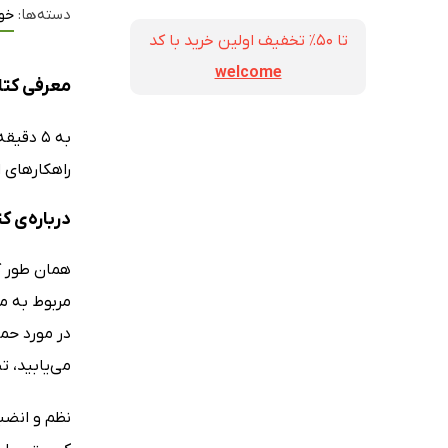
دسته‌ها:
خو
تا ۵۰٪ تخفیف اولین خرید با کد
welcome
معرفی کتاب 5 دقیقه دیسیپلین: تمرینات نظم 
به 5 دقیقه‌ تمرینات نظم و انضباط شخصی خوش آمدید.
راهکارهای 
درباره‌ی کتاب 5 دقیقه 
همان طور ک
مربوط به مو
در مورد حم
می‌یابید، 
نظم و انضب