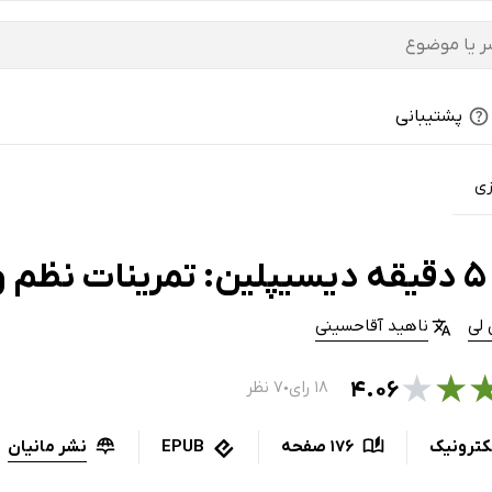
پشتیبانی
زی
خصی
 لی
ناهید آقاحسینی
★
★
۴.۰۶
۱۸ رای
۷ نظر
●
نشر مانیان
کترونیک
176 صفحه
EPUB