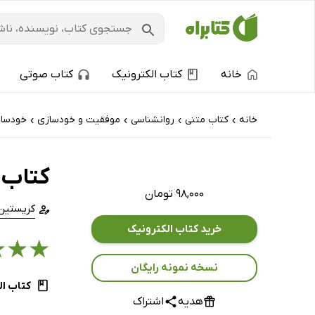
خانه
کتاب الکترونیک
کتاب صوتی
خانه
کتاب‌ متنی
روانشناسی
موفقیت و خودسازی
خودسا
›
›
›
›
کتاب 5 دقیقه دیسیپلین: تمرینات نظم و انضباط ش
۹۸,۰۰۰ تومان
کریستین
خرید کتاب الکترونیک
★
★
★
نسخه نمونه رایگان
کتاب ال
هدیه
اشتراک