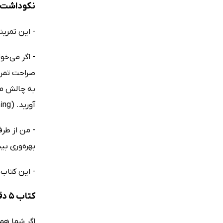
نکوداشت‌های کتاب 
- این تمرینات 5 دقیقه‌ای سریع و در عین حال بسیار قدرتمند هستند
- اگر می‌خو
صراحت تمرین
به چالش می‌
آورید. (Lisa Canning)
- من از طر
بهره‌وری بیش
- این کتاب ک
کتاب 5 دقیقه دیسیپلین برای چه کسانی مناسب است؟
اگر شما هم 