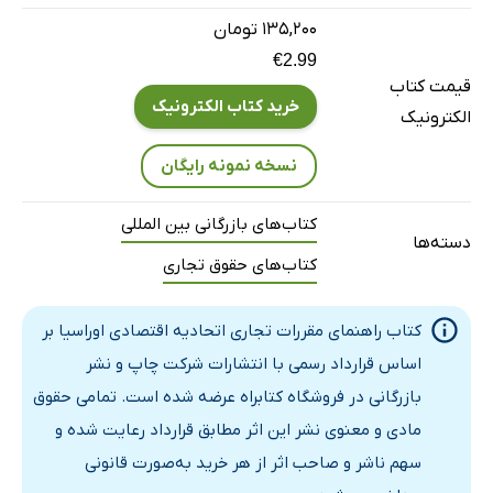
قلمرو اتحادیه اقتصادی اوراسیا
۱۳۵,۲۰۰ تومان
1-2- مقررات گمرکی
€2.99
قیمت کتاب
اطلاعات عمومی در خصوص مقررات گمرکی اتحادیه اقتصادی
خرید کتاب الکترونیک
الکترونیک
اوراسیا
رویه‌های انجام امور گمرکی در زمان ورود کالاها به قلمرو گمرکی
نسخه نمونه رایگان
اتحادیه
کتاب‌های بازرگانی بین المللی
اظهار گمرکی کالاهای وارد شده به قلمرو گمرک اتحادیه
دسته‌ها
کتاب‌های حقوق تجاری
ترخیص کالاها توسط مقامات گمرکی
2-2- تعرفه واردات، صدور مجوز واردات، مقررات غیر تعرفه‌ای،
کتاب راهنمای مقررات تجاری اتحادیه اقتصادی اوراسیا بر
رویه‌های صدور مجوز، ممنوعیت‌ها و محدودیت‌های واردارت به
اساس قرارداد رسمی با انتشارات شرکت چاپ و نشر
قلمرو اتحادیه
بازرگانی در فروشگاه کتابراه عرضه شده است. تمامی حقوق
3-2- مقررات فنی
مادی و معنوی نشر این اثر مطابق قرارداد رعایت شده و
مقررات فنی و استانداردسازی
سهم ناشر و صاحب اثر از هر خرید به‌صورت قانونی
ارزیابی انطباق و یکسان‌سازی اندازه‌گیری