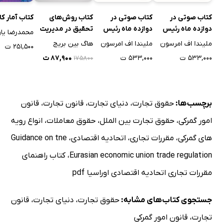
کتاب صوتی در
کتاب صوتی در
کتاب روش‌های
کتاب آمار کا
دوازده ماه رئیس
دوازده ماه رئیس
تحقیق در مدیریت
محمدرضا یاو
خود شوید
خود شوید
منابع انسانی
ملیندا اف امرسون
ملیندا اف امرسون
هاگ بین بریج
۲۵۱,۵۰۰ ت
۵۳۳,۰۰۰ ت
۵۳۳,۰۰۰ ت
۸۷,۹۰۰ ت
۱۷۵۸۰۰
برچسب‌ها:
حقوق تجارت
،
دنیای تجارت
،
قانون تجارت
،
قانون
امور گمرکی
،
حقوق تجارت بین الملل
،
حقوق معاملات
،
انواع رویه
های گمرکی
،
مقررات تجاری
،
اتحادیه اقتصادی
،
Guidance on tne
Eurasian economic union trade regulation
،
کتاب راهنمای
مقررات تجاری اتحادیه اقتصادی اوراسیا pdf
جستجوی کتاب‌های مشابه:
حقوق تجارت
،
دنیای تجارت
،
قانون
تجارت
،
قانون امور گمرکی