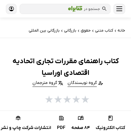
جستجو در
خانه
کتاب‌ متنی
حقوق
بازرگانی
بازرگانی بین المللی
›
›
›
›
کتاب راهنمای مقررات تجاری اتحادیه
اقتصادی اوراسیا
گروه نویسندگان
گروه مترجمان
★
★
★
★
★
کتاب الکترونیک
84 صفحه
PDF
انتشارات شرکت چاپ و نشر ب