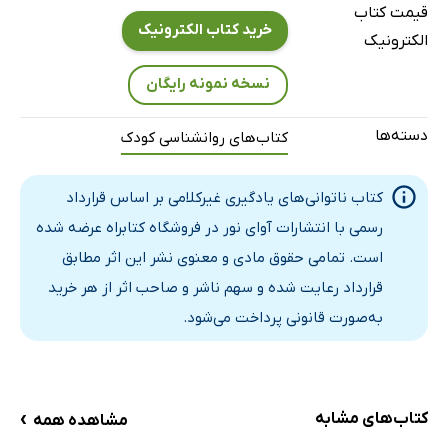
قیمت کتاب
پایه‌های عصب‌شناختی، اجتماعی و تحصیلی مدل سه بخشی
خرید کتاب الکترونیک
الکترونیک
مدل چهار بخشی ناتوانی یادگیری غیرکلامی
مفروضات عصب شناختی، اجتماعی و تحصیلی
نسخه نمونه رایگان
مدل ابعادی ما
دسته‌ها
کتاب‌های روانشناسی کودک
خلاصه
فصل چهارم: سبب‌شناسی NVLD
کتاب ناتوانی‌های یادگیری غیرکلامی بر اساس قرارداد
ژنتیک
رسمی با انتشارات آوای نور در فروشگاه کتابراه عرضه شده
نوروبیولوژی
است. تمامی حقوق مادی و معنوی نشر این اثر مطابق
مدل ماده سفید
قرارداد رعایت شده و سهم ناشر و صاحب اثر از هر خرید
خلاصه
به‌صورت قانونی پرداخت می‌شود.
فصل پنجم: شیوع و شرایط مرتبط
شیوع
دیگر کاموربیدی در DSM-IV–TR
›
کتاب‌های مشابه
مشاهده همه
اختلالات روانی