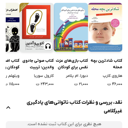
مشکلات آکادمیکی
اختلالات دیگر
خلاصه
فصل ششم: سندرم آسپرگر و ناتوانی یادگیری غیرکلامی
پژوهش
دیدگاه‌های بالینی
خلاصه
کتاب شادترین بچه
کتاب بازی‌های عزت
کتاب صوتی جادوی
کتاب اضطرا
محله
نفس برای کودکان
والدین: تربیت
کودکان و نو
فصل هفتم: شرایط لازم برای دریافت خدمات ویژه، غربال و
صحیح کودک
هاروی کارپ
دبورا. ام پلامر
کارول سوریا
ویلهلم روت
ارزیابی
۴۶,۰۰۰ ت
۲۱,۰۰۰ ت
۲۴۳,۰۰۰ ت
۱۱۵,۰۰۰ ت
واجد شرایط بودن: ناتوانی یادگیری خاص
IDEA-04
نقد، بررسی و نظرات کتاب ناتوانی‌های یادگیری
واجد شرایط بودن: اختلال هیجانی شدید
غیرکلامی
بخش 504
خلاصه
هیچ نظری برای این کتاب ثبت نشده است.