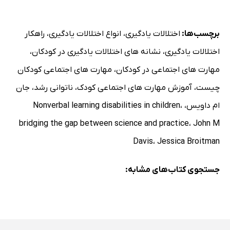
مداخلات ویژه
هماهنگی حرکتی
برچسب‌ها:
اختلالات یادگیری
،
انواع اختلالات یادگیری
،
راهکار
ادراک حسی / فضایی - بصری
اختلالات یادگیری
،
نشانه های اختلالات یادگیری در کودکان
،
کارکرد اجرایی
مهارت های اجتماعی در کودکان
،
مهارت های اجتماعی کودکان
نقص‌های اجتماعی / هیجانی
چیست
،
آموزش مهارت های اجتماعی کودک
،
ناتوانی رشد
،
جان
استدلال عقلانی
ام داویس
،
،
Nonverbal learning disabilities in children
آکادمیک‌ها
درک مطلب
bridging the gap between science and practice
،
John M
خلاصه
Davis
،
Jessica Broitman
فصل دوازدهم: نظرات پایانی
جستجوی کتاب‌های مشابه:
ضمایم
منابع