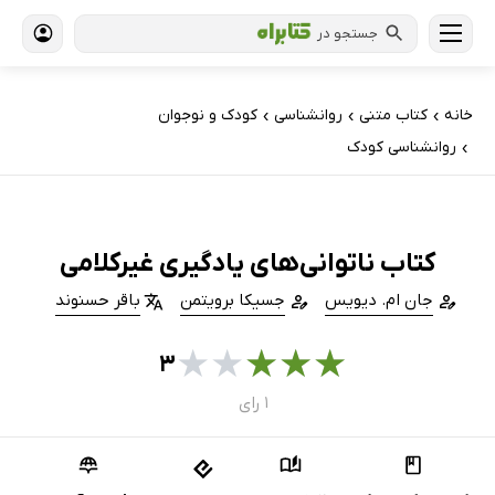
جستجو در
خانه
کتاب‌ متنی
روانشناسی
کودک و نوجوان
›
›
›
روانشناسی کودک
›
کتاب ناتوانی‌های یادگیری غیرکلامی
جان ام. دیویس
جسیکا برویتمن
باقر حسنوند
★
★
★
★
★
۳
۱ رای